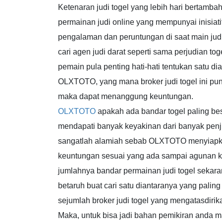
Ketenaran judi togel yang lebih hari bertamb
permainan judi online yang mempunyai inisiati
pengalaman dan peruntungan di saat main judi
cari agen judi darat seperti sama perjudian t
pemain pula penting hati-hati tentukan satu di
OLXTOTO, yang mana broker judi togel ini punya
maka dapat menanggung keuntungan.
OLXTOTO
apakah ada bandar togel paling bes
mendapati banyak keyakinan dari banyak penjud
sangatlah alamiah sebab OLXTOTO menyiapkan
keuntungan sesuai yang ada sampai agunan k
jumlahnya bandar permainan judi togel sekar
betaruh buat cari satu diantaranya yang palin
sejumlah broker judi togel yang mengatasdirik
Maka, untuk bisa jadi bahan pemikiran anda m