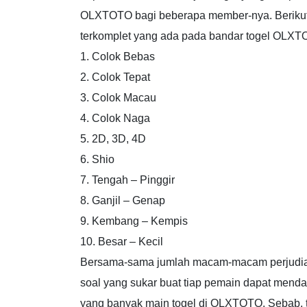
OLXTOTO bagi beberapa member-nya. Berikut a
terkomplet yang ada pada bandar togel OLXT
1. Colok Bebas
2. Colok Tepat
3. Colok Macau
4. Colok Naga
5. 2D, 3D, 4D
6. Shio
7. Tengah – Pinggir
8. Ganjil – Genap
9. Kembang – Kempis
10. Besar – Kecil
Bersama-sama jumlah macam-macam perjudian
soal yang sukar buat tiap pemain dapat men
yang banyak main togel di OLXTOTO. Sebab, t