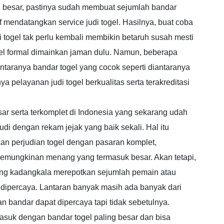
ah besar, pastinya sudah membuat sejumlah bandar
f mendatangkan service judi togel. Hasilnya, buat coba
 togel tak perlu kembali membikin betaruh susah mesti
ogel formal dimainkan jaman dulu. Namun, beberapa
antaranya bandar togel yang cocok seperti diantaranya
 pelayanan judi togel berkualitas serta terakreditasi
ar serta terkomplet di Indonesia yang sekarang udah
i dengan rekam jejak yang baik sekali. Hal itu
 perjudian togel dengan pasaran komplet,
emungkinan menang yang termasuk besar. Akan tetapi,
ang kadangkala merepotkan sejumlah pemain atau
g dipercaya. Lantaran banyak masih ada banyak dari
an bandar dapat dipercaya tapi tidak sebetulnya.
asuk dengan bandar togel paling besar dan bisa