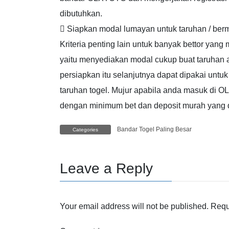
dibutuhkan.
 Siapkan modal lumayan untuk taruhan / berm
Kriteria penting lain untuk banyak bettor ya
yaitu menyediakan modal cukup buat taruhan 
persiapkan itu selanjutnya dapat dipakai untu
taruhan togel. Mujur apabila anda masuk di O
dengan minimum bet dan deposit murah yang d
Bandar Togel Paling Besar
Categories
Leave a Reply
Your email address will not be published.
Requ