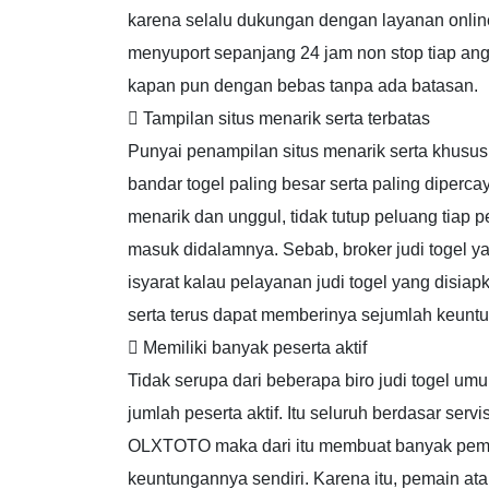
karena selalu dukungan dengan layanan online
menyuport sepanjang 24 jam non stop tiap ang
kapan pun dengan bebas tanpa ada batasan.
 Tampilan situs menarik serta terbatas
Punyai penampilan situs menarik serta khusus
bandar togel paling besar serta paling diperc
menarik dan unggul, tidak tutup peluang tiap p
masuk didalamnya. Sebab, broker judi togel ya
isyarat kalau pelayanan judi togel yang disiap
serta terus dapat memberinya sejumlah keunt
 Memiliki banyak peserta aktif
Tidak serupa dari beberapa biro judi togel u
jumlah peserta aktif. Itu seluruh berdasar serv
OLXTOTO maka dari itu membuat banyak pema
keuntungannya sendiri. Karena itu, pemain at