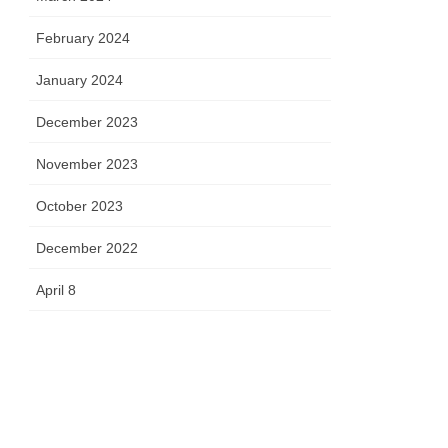
February 2024
January 2024
December 2023
November 2023
October 2023
December 2022
April 8