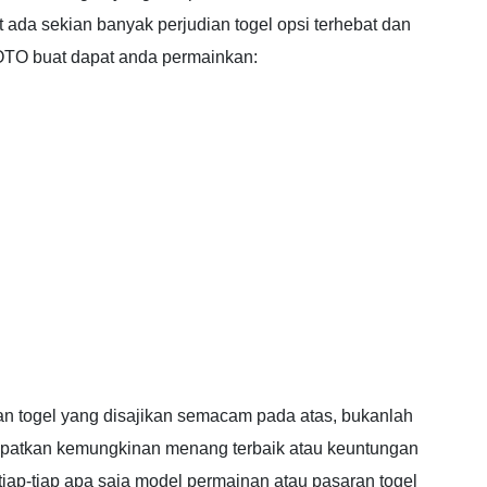
da sekian banyak perjudian togel opsi terhebat dan
OTO buat dapat anda permainkan:
 togel yang disajikan semacam pada atas, bukanlah
dapatkan kemungkinan menang terbaik atau keuntungan
iap-tiap apa saja model permainan atau pasaran togel