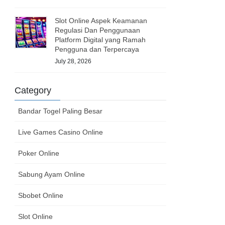
Slot Online Aspek Keamanan
Regulasi Dan Penggunaan
Platform Digital yang Ramah
Pengguna dan Terpercaya
July 28, 2026
Category
Bandar Togel Paling Besar
Live Games Casino Online
Poker Online
Sabung Ayam Online
Sbobet Online
Slot Online