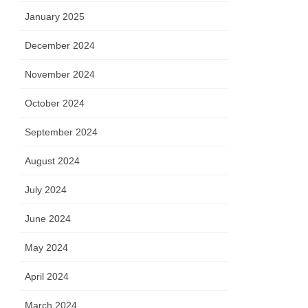
January 2025
December 2024
November 2024
October 2024
September 2024
August 2024
July 2024
June 2024
May 2024
April 2024
March 2024