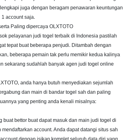
lengkapi juga dengan beragam penawaran keuntungan
1 account saja.
 serta Paling dipercaya OLXTOTO
pelayanan judi togel terbaik di Indonesia pastilah
gat tepat buat beberapa penjudi. Ditambah dengan
kan, beberapa pemain tak perlu memikir kedua kalinya
 sekarang sudahlah banyak agen judi togel online
n OLXTOTO, anda hanya butuh menyediakan sejumlah
ergabung dan main di bandar togel sah dan paling
uannya yang penting anda kenali misalnya:
g buat bettor buat dapat masuk dan main judi togel di
mendaftarkan account. Anda dapat datangi situs sah
ccount dengan isikan komplet seluruh data diri yang