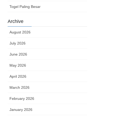
Togel Paling Besar
Archive
August 2026
July 2026
June 2026
May 2026
April 2026
March 2026
February 2026
January 2026