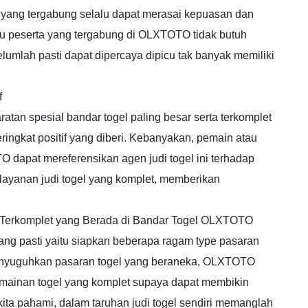
ng tergabung selalu dapat merasai kepuasan dan
au peserta yang tergabung di OLXTOTO tidak butuh
elumlah pasti dapat dipercaya dipicu tak banyak memiliki
f
atan spesial bandar togel paling besar serta terkomplet
ngkat positif yang diberi. Kebanyakan, pemain atau
 dapat mereferensikan agen judi togel ini terhadap
 layanan judi togel yang komplet, memberikan
ta Terkomplet yang Berada di Bandar Togel OLXTOTO
ang pasti yaitu siapkan beberapa ragam type pasaran
 menyuguhkan pasaran togel yang beraneka, OLXTOTO
mainan togel yang komplet supaya dapat membikin
ita pahami, dalam taruhan judi togel sendiri memanglah