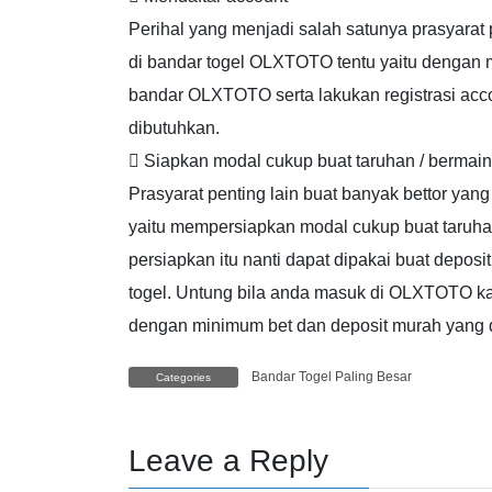
Perihal yang menjadi salah satunya prasyarat 
di bandar togel OLXTOTO tentu yaitu dengan m
bandar OLXTOTO serta lakukan registrasi acco
dibutuhkan.
 Siapkan modal cukup buat taruhan / bermain
Prasyarat penting lain buat banyak bettor ya
yaitu mempersiapkan modal cukup buat taruha
persiapkan itu nanti dapat dipakai buat depos
togel. Untung bila anda masuk di OLXTOTO k
dengan minimum bet dan deposit murah yang d
Bandar Togel Paling Besar
Categories
Leave a Reply