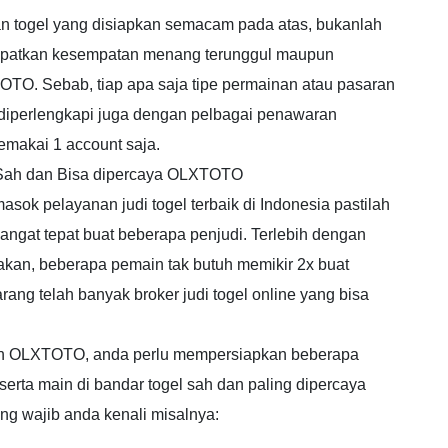
n togel yang disiapkan semacam pada atas, bukanlah
dapatkan kesempatan menang terunggul maupun
OTO. Sebab, tiap apa saja tipe permainan atau pasaran
diperlengkapi juga dengan pelbagai penawaran
emakai 1 account saja.
 Sah dan Bisa dipercaya OLXTOTO
k pelayanan judi togel terbaik di Indonesia pastilah
sangat tepat buat beberapa penjudi. Terlebih dengan
jakan, beberapa pemain tak butuh memikir 2x buat
ng telah banyak broker judi togel online yang bisa
engan OLXTOTO, anda perlu mempersiapkan beberapa
serta main di bandar togel sah dan paling dipercaya
g wajib anda kenali misalnya: