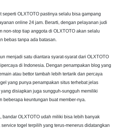
et seperti OLXTOTO pastinya selalu bisa gampang
yanan online 24 jam. Berarti, dengan pelayanan judi
m non-stop tiap anggota di OLXTOTO akan selalu
an bebas tanpa ada batasan.
un menjadi satu diantara syarat-syarat dari OLXTOTO
g dipercaya di Indonesia. Dengan penampakan blog yang
emain atau bettor tambah lebih tertarik dan percaya
ogel yang punya penampakan situs terhebat jelas
el yang disiapkan juga sungguh-sungguh memiliki
ikan beberapa keuntungan buat member-nya.
ata, bandar OLXTOTO udah miliki bisa lebih banyak
a service togel terpilih yang terus-menerus didatangkan