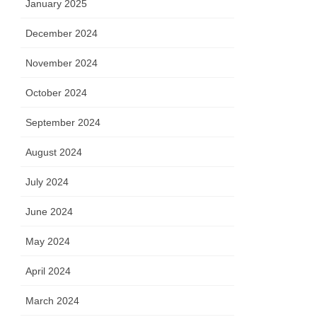
January 2025
December 2024
November 2024
October 2024
September 2024
August 2024
July 2024
June 2024
May 2024
April 2024
March 2024