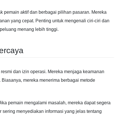
k pemain aktif dan berbagai pilihan pasaran. Mereka
nan yang cepat. Penting untuk mengenali ciri-ciri dan
 peluang menang lebih tinggi.
percaya
si resmi dan izin operasi. Mereka menjaga keamanan
t. Biasanya, mereka menerima berbagai metode
 Jika pemain mengalami masalah, mereka dapat segera
r sering menyediakan informasi yang jelas tentang