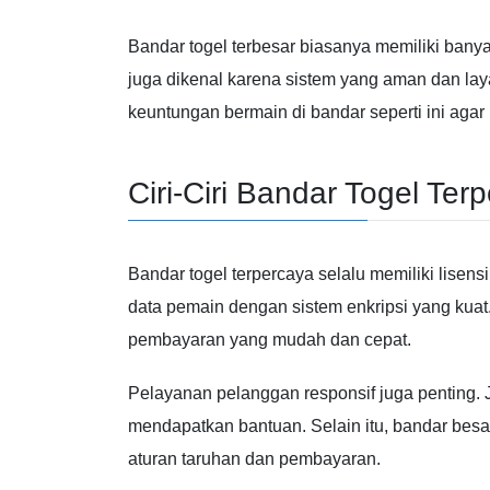
Bandar togel terbesar biasanya memiliki banya
juga dikenal karena sistem yang aman dan laya
keuntungan bermain di bandar seperti ini agar
Ciri-Ciri Bandar Togel Ter
Bandar togel terpercaya selalu memiliki lisen
data pemain dengan sistem enkripsi yang kua
pembayaran yang mudah dan cepat.
Pelayanan pelanggan responsif juga penting.
mendapatkan bantuan. Selain itu, bandar besa
aturan taruhan dan pembayaran.