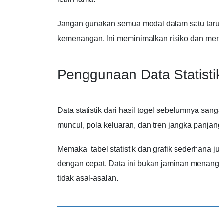
Jangan gunakan semua modal dalam satu taru
kemenangan. Ini meminimalkan risiko dan mem
Penggunaan Data Statist
Data statistik dari hasil togel sebelumnya s
muncul, pola keluaran, dan tren jangka panjan
Memakai tabel statistik dan grafik sederhana 
dengan cepat. Data ini bukan jaminan menang, 
tidak asal-asalan.