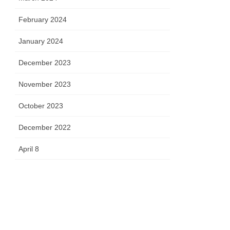
February 2024
January 2024
December 2023
November 2023
October 2023
December 2022
April 8