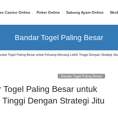
es Casino Online
Poker Online
Sabung Ayam Online
Sbob
Bandar Togel Paling Besar
andar Togel Paling Besar untuk Peluang Menang Lebih Tinggi Dengan Strategi Ji
Bandar Togel Paling Besar
 Togel Paling Besar untuk
Tinggi Dengan Strategi Jitu