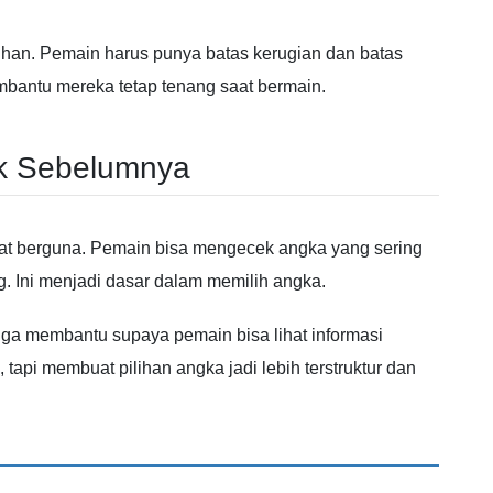
han. Pemain harus punya batas kerugian dan batas
bantu mereka tetap tenang saat bermain.
ik Sebelumnya
angat berguna. Pemain bisa mengecek angka yang sering
g. Ini menjadi dasar dalam memilih angka.
juga membantu supaya pemain bisa lihat informasi
tapi membuat pilihan angka jadi lebih terstruktur dan