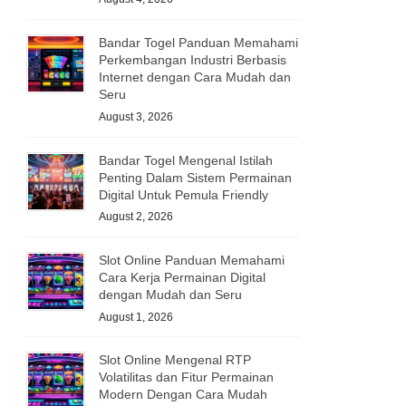
Bandar Togel Panduan Memahami
Perkembangan Industri Berbasis
Internet dengan Cara Mudah dan
Seru
August 3, 2026
Bandar Togel Mengenal Istilah
Penting Dalam Sistem Permainan
Digital Untuk Pemula Friendly
August 2, 2026
Slot Online Panduan Memahami
Cara Kerja Permainan Digital
dengan Mudah dan Seru
August 1, 2026
Slot Online Mengenal RTP
Volatilitas dan Fitur Permainan
Modern Dengan Cara Mudah