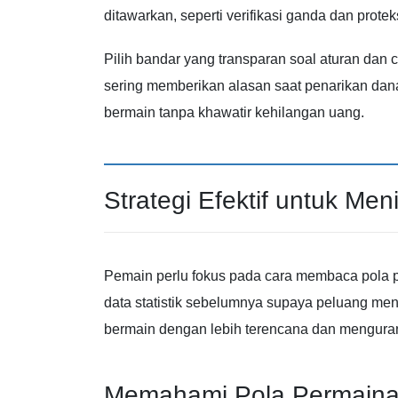
ditawarkan, seperti verifikasi ganda dan protek
Pilih bandar yang transparan soal aturan dan 
sering memberikan alasan saat penarikan dan
bermain tanpa khawatir kehilangan uang.
Strategi Efektif untuk M
Pemain perlu fokus pada cara membaca pola 
data statistik sebelumnya supaya peluang mena
bermain dengan lebih terencana dan menguran
Memahami Pola Permaina