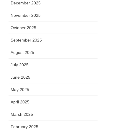
December 2025
November 2025
October 2025
September 2025
August 2025
July 2025
June 2025
May 2025
April 2025
March 2025
February 2025