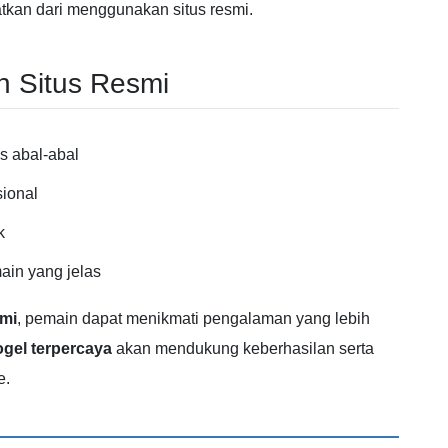
atkan dari menggunakan situs resmi.
 Situs Resmi
us abal-abal
sional
k
ain yang jelas
smi
, pemain dapat menikmati pengalaman yang lebih
togel terpercaya
akan mendukung keberhasilan serta
e.