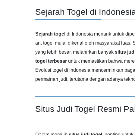
Sejarah Togel di Indonesi
Sejarah togel
di Indonesia menarik untuk dipe
an, togel mulai dikenal oleh masyarakat luas.
yang lebih besar, melahirkan banyak
situs jud
togel terbesar
untuk memastikan bahwa mereka
Evolusi togel di Indonesia mencerminkan ba
permainan judi, terutama dengan adanya tekno
Situs Judi Togel Resmi Pa
Dalam memilih
situs judi togel
, penting untu