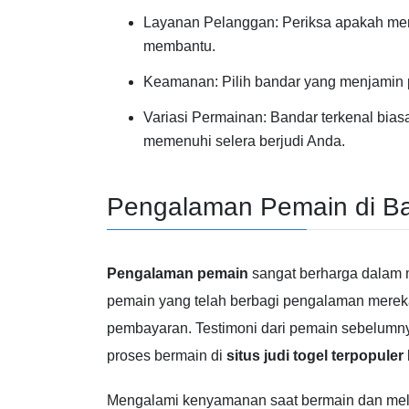
Layanan Pelanggan: Periksa apakah mer
membantu.
Keamanan: Pilih bandar yang menjamin p
Variasi Permainan: Bandar terkenal bia
memenuhi selera berjudi Anda.
Pengalaman Pemain di Ba
Pengalaman pemain
sangat berharga dalam 
pemain yang telah berbagi pengalaman mereka
pembayaran. Testimoni dari pemain sebelum
proses bermain di
situs judi togel terpopuler
Mengalami kenyamanan saat bermain dan melak