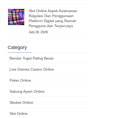
Slot Online Aspek Keamanan
Regulasi Dan Penggunaan
Platform Digital yang Ramah
Pengguna dan Terpercaya
July 28, 2026
Category
Bandar Togel Paling Besar
Live Games Casino Online
Poker Online
Sabung Ayam Online
Sbobet Online
Slot Online