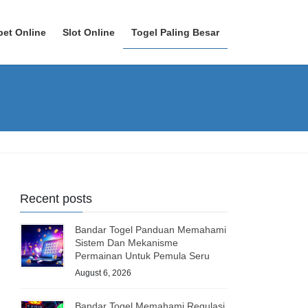
et Online
Slot Online
Togel Paling Besar
Recent posts
Bandar Togel Panduan Memahami
Sistem Dan Mekanisme
Permainan Untuk Pemula Seru
August 6, 2026
Bandar Togel Memahami Regulasi