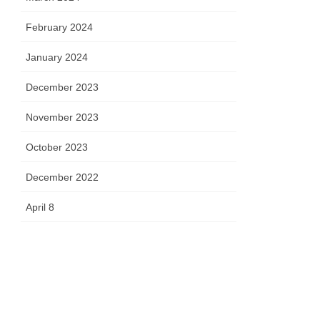
February 2024
January 2024
December 2023
November 2023
October 2023
December 2022
April 8