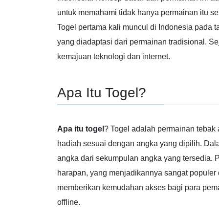
untuk memahami tidak hanya permainan itu send
Togel pertama kali muncul di Indonesia pada 
yang diadaptasi dari permainan tradisional. Se
kemajuan teknologi dan internet.
Apa Itu Togel?
Apa itu togel
? Togel adalah permainan teba
hadiah sesuai dengan angka yang dipilih. Da
angka dari sekumpulan angka yang tersedia.
harapan, yang menjadikannya sangat populer d
memberikan kemudahan akses bagi para pemain
offline.