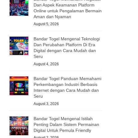
Dan Aspek Keamanan Platform
Online untuk Pengalaman Bermain
Aman dan Nyaman
August 5, 2026
Bandar Togel Mengenal Teknologi
Dan Perubahan Platform Di Era
Digital dengan Cara Mudah dan
Seru
August 4, 2026
Bandar Togel Panduan Memahami
Perkembangan Industri Berbasis
Internet dengan Cara Mudah dan
Seru
August 3, 2026
Bandar Togel Mengenal Istilah
Penting Dalam Sistem Permainan
Digital Untuk Pemula Friendly
August 2, 2026