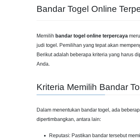
Bandar Togel Online Terp
Memilih
bandar togel online terpercaya
meru
judi togel. Pemilihan yang tepat akan mempen
Berikut adalah beberapa kriteria yang harus d
Anda.
Kriteria Memilih Bandar To
Dalam menentukan bandar togel, ada bebera
dipertimbangkan, antara lain:
Reputasi: Pastikan bandar tersebut memili