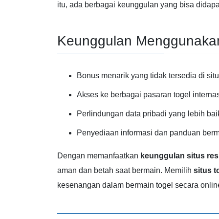
itu, ada berbagai keunggulan yang bisa didap
Keunggulan Menggunakan
Bonus menarik yang tidak tersedia di sit
Akses ke berbagai pasaran togel interna
Perlindungan data pribadi yang lebih bai
Penyediaan informasi dan panduan berm
Dengan memanfaatkan
keunggulan situs re
aman dan betah saat bermain. Memilih
situs 
kesenangan dalam bermain togel secara onlin