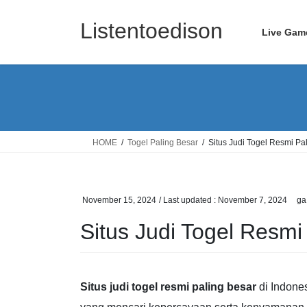
Skip
Skip
to
to
Listentoedison
Live Gam
the
the
content
Navigation
HOME
Togel Paling Besar
Situs Judi Togel Resmi Pa
November 15, 2024
/ Last updated :
November 7, 2024
ga
Situs Judi Togel Resmi
Situs judi togel resmi paling besar
di Indone