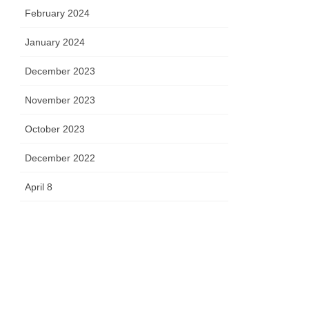
February 2024
January 2024
December 2023
November 2023
October 2023
December 2022
April 8