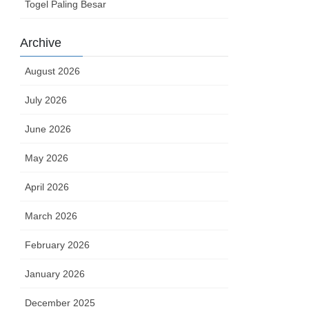
Togel Paling Besar
Archive
August 2026
July 2026
June 2026
May 2026
April 2026
March 2026
February 2026
January 2026
December 2025