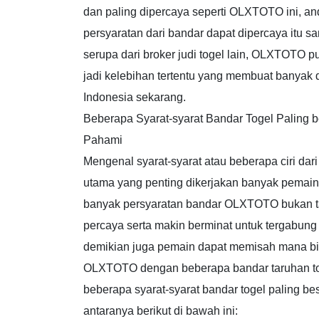
dan paling dipercaya seperti OLXTOTO ini, an
persyaratan dari bandar dapat dipercaya itu s
serupa dari broker judi togel lain, OLXTOTO p
jadi kelebihan tertentu yang membuat banyak d
Indonesia sekarang.
Beberapa Syarat-syarat Bandar Togel Paling
Pahami
Mengenal syarat-syarat atau beberapa ciri dar
utama yang penting dikerjakan banyak pemain
banyak persyaratan bandar OLXTOTO bukan ta
percaya serta makin berminat untuk tergabung
demikian juga pemain dapat memisah mana biro 
OLXTOTO dengan beberapa bandar taruhan tog
beberapa syarat-syarat bandar togel paling 
antaranya berikut di bawah ini: