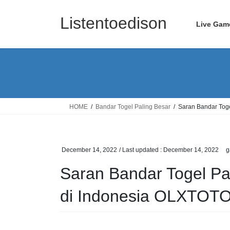
Skip
Skip
to
to
Listentoedison
Live Gam
the
the
content
Navigation
HOME
Bandar Togel Paling Besar
Saran Bandar Tog
December 14, 2022
/ Last updated :
December 14, 2022
g
Saran Bandar Togel Pal
di Indonesia OLXTOT