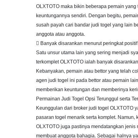
OLXTOTO maka bikin beberapa pemain yang te
keuntungannya sendiri. Dengan begitu, pemai
susah payah cari bandar judi togel yang lain b
anggota atau anggota.
 Banyak disarankan menurut peringkat positif
Satu unsur utama lain yang sering menjadi syar
terkomplet OLXTOTO ialah banyak disarankan m
Kebanyakan, pemain atau bettor yang telah
agen judi togel ini pada bettor atau pemain la
memberikan keuntungan dan memberinya keri
Permainan Judi Togel Opsi Terunggul serta 
Keunggulan dari broker judi togel OLXTOTO 
pasaran togel menarik serta komplet. Namun,
OLXTOTO juga pastinya mendatangkan jenis m
membuat anggota bahagia. Sebagai halnya yang