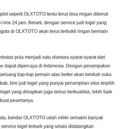
plet seperti OLXTOTO tentu terus bisa ringan dikenal
ine 24 jam. Berarti, dengan service judi togel yang
gota di OLXTOTO akan terus terbukti ringan bermain
atas pula menjadi satu diantara syarat-syarat dari
an dapat dipercaya di Indonesia. Dengan penampakan
 peluang tiap-tiap pemain atau bettor akan tambah suka
b, biro judi togel yang punyai penampilan situs terpilih
togel yang disiapkan juga serius berkualitas, lebih baik
buat pesertanya.
a-rata, bandar OLXTOTO udah miliki semakin banyak
a service togel terbaik yang selalu didatangkan