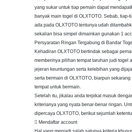
yang sukar untuk tiap pemain dapat mendapa
banyak main togel di OLXTOTO. Sebab, tiap-ti
ada pada OLXTOTO tentunya udah ditambahk
sekalian bisa simpel dimainkan gunakan 1 acc
Persyaratan Ringan Tergabung di Bandar Tog
Kehadiran OLXTOTO bertindak sebagai pemasok 
memberinya pilihan tempat taruhan judi togel 
jejeran keuntungan serta kelebihan yang dija
serta bermain di OLXTOTO, biarpun sekarang te
tempat untuk bermain.
Setelah itu, jikalau anda terpikat masuk de
kriterianya yang nyata benar-benar ringan. Un
dipercaya OLXTOTO, berikut sejumlah ketentu
 Mendaftar account
Hal yang menjadi salah satunya kriteria khusus