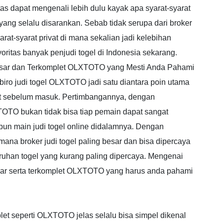
as dapat mengenali lebih dulu kayak apa syarat-syarat
yang selalu disarankan. Sebab tidak serupa dari broker
rat-syarat privat di mana sekalian jadi kelebihan
ritas banyak penjudi togel di Indonesia sekarang.
esar dan Terkomplet OLXTOTO yang Mesti Anda Pahami
 biro judi togel OLXTOTO jadi satu diantara poin utama
at sebelum masuk. Pertimbangannya, dengan
OTO bukan tidak bisa tiap pemain dapat sangat
pun main judi togel online didalamnya. Dengan
na broker judi togel paling besar dan bisa dipercaya
uhan togel yang kurang paling dipercaya. Mengenai
esar serta terkomplet OLXTOTO yang harus anda pahami
let seperti OLXTOTO jelas selalu bisa simpel dikenal