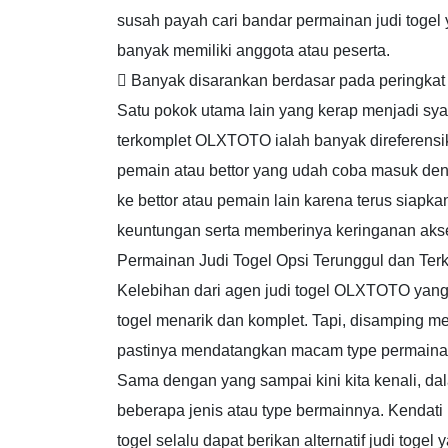
susah payah cari bandar permainan judi togel y
banyak memiliki anggota atau peserta.
 Banyak disarankan berdasar pada peringkat p
Satu pokok utama lain yang kerap menjadi syara
terkomplet OLXTOTO ialah banyak direferensik
pemain atau bettor yang udah coba masuk den
ke bettor atau pemain lain karena terus siapka
keuntungan serta memberinya keringanan aks
Permainan Judi Togel Opsi Terunggul dan T
Kelebihan dari agen judi togel OLXTOTO yang
togel menarik dan komplet. Tapi, disamping 
pastinya mendatangkan macam type permainan
Sama dengan yang sampai kini kita kenali, dal
beberapa jenis atau type bermainnya. Kendati
togel selalu dapat berikan alternatif judi togel