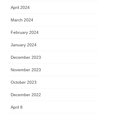
April 2024
March 2024
February 2024
January 2024
December 2023
November 2023
October 2023
December 2022
April 8