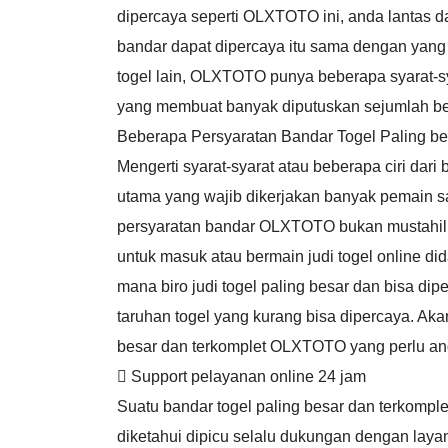
dipercaya seperti OLXTOTO ini, anda lantas d
bandar dapat dipercaya itu sama dengan yang s
togel lain, OLXTOTO punya beberapa syarat-sy
yang membuat banyak diputuskan sejumlah besa
Beberapa Persyaratan Bandar Togel Paling b
Mengerti syarat-syarat atau beberapa ciri dari
utama yang wajib dikerjakan banyak pemain 
persyaratan bandar OLXTOTO bukan mustahil t
untuk masuk atau bermain judi togel online 
mana biro judi togel paling besar dan bisa d
taruhan togel yang kurang bisa dipercaya. Aka
besar dan terkomplet OLXTOTO yang perlu an
 Support pelayanan online 24 jam
Suatu bandar togel paling besar dan terkompl
diketahui dipicu selalu dukungan dengan layan