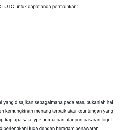
LXTOTO untuk dapat anda permainkan:
 yang disajikan sebagaimana pada atas, bukanlah hal
oleh kemungkinan menang terbaik atau keuntungan yang
ap-tiap apa saja type permainan ataupun pasaran togel
diperlengkapi juga dengan beragam penawaran