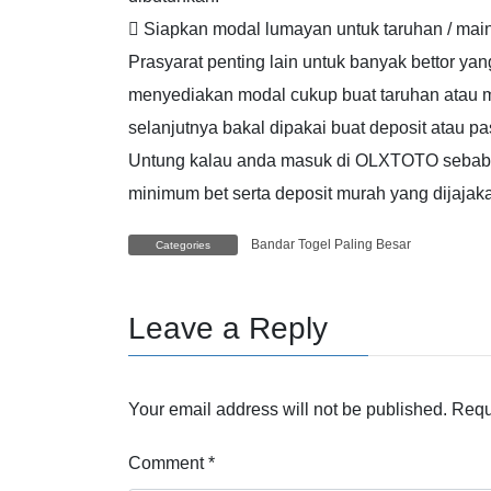
 Siapkan modal lumayan untuk taruhan / main
Prasyarat penting lain untuk banyak bettor y
menyediakan modal cukup buat taruhan atau m
selanjutnya bakal dipakai buat deposit atau p
Untung kalau anda masuk di OLXTOTO sebab 
minimum bet serta deposit murah yang dijajak
Bandar Togel Paling Besar
Categories
Leave a Reply
Your email address will not be published.
Requ
Comment
*