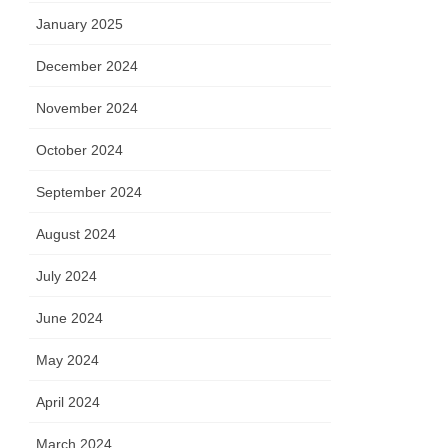
January 2025
December 2024
November 2024
October 2024
September 2024
August 2024
July 2024
June 2024
May 2024
April 2024
March 2024