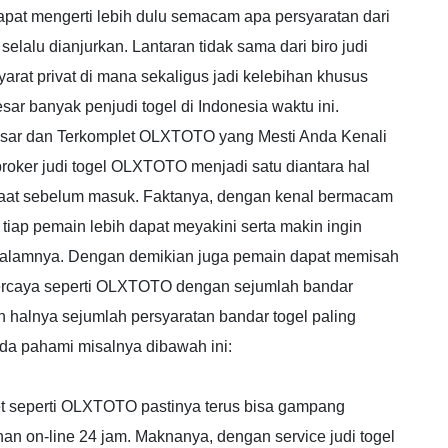
apat mengerti lebih dulu semacam apa persyaratan dari
elalu dianjurkan. Lantaran tidak sama dari biro judi
arat privat di mana sekaligus jadi kelebihan khusus
r banyak penjudi togel di Indonesia waktu ini.
esar dan Terkomplet OLXTOTO yang Mesti Anda Kenali
 broker judi togel OLXTOTO menjadi satu diantara hal
saat sebelum masuk. Faktanya, dengan kenal bermacam
iap pemain lebih dapat meyakini serta makin ingin
didalamnya. Dengan demikian juga pemain dapat memisah
ipercaya seperti OLXTOTO dengan sejumlah bandar
n halnya sejumlah persyaratan bandar togel paling
da pahami misalnya dibawah ini:
et seperti OLXTOTO pastinya terus bisa gampang
an on-line 24 jam. Maknanya, dengan service judi togel