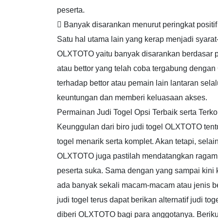
peserta.
 Banyak disarankan menurut peringkat positif
Satu hal utama lain yang kerap menjadi syarat-
OLXTOTO yaitu banyak disarankan berdasar pe
atau bettor yang telah coba tergabung dengan
terhadap bettor atau pemain lain lantaran sela
keuntungan dan memberi keluasaan akses.
Permainan Judi Togel Opsi Terbaik serta Te
Keunggulan dari biro judi togel OLXTOTO te
togel menarik serta komplet. Akan tetapi, sel
OLXTOTO juga pastilah mendatangkan ragam t
peserta suka. Sama dengan yang sampai kini ki
ada banyak sekali macam-macam atau jenis be
judi togel terus dapat berikan alternatif judi t
diberi OLXTOTO bagi para anggotanya. Berikut 