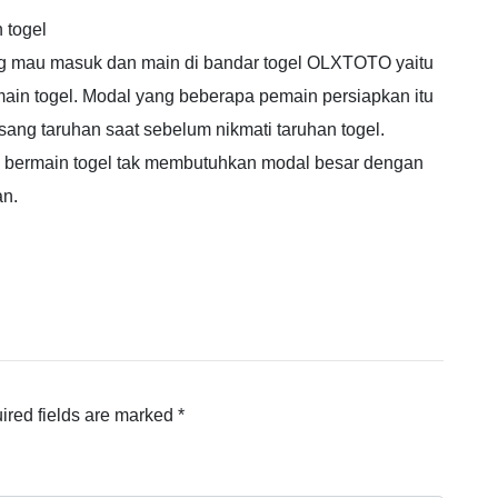
 togel
ang mau masuk dan main di bandar togel OLXTOTO yaitu
ain togel. Modal yang beberapa pemain persiapkan itu
asang taruhan saat sebelum nikmati taruhan togel.
bermain togel tak membutuhkan modal besar dengan
an.
ired fields are marked
*