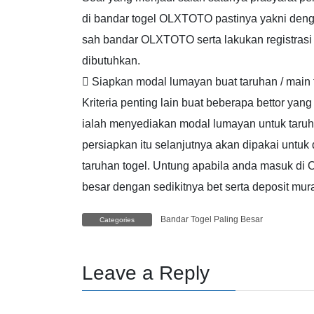
di bandar togel OLXTOTO pastinya yakni deng
sah bandar OLXTOTO serta lakukan registrasi 
dibutuhkan.
 Siapkan modal lumayan buat taruhan / main 
Kriteria penting lain buat beberapa bettor y
ialah menyediakan modal lumayan untuk taruh
persiapkan itu selanjutnya akan dipakai untuk
taruhan togel. Untung apabila anda masuk d
besar dengan sedikitnya bet serta deposit mur
Bandar Togel Paling Besar
Categories
Leave a Reply