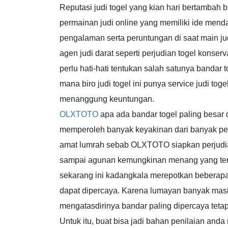
Reputasi judi togel yang kian hari bertambah
permainan judi online yang memiliki ide menda
pengalaman serta peruntungan di saat main judi
agen judi darat seperti perjudian togel konse
perlu hati-hati tentukan salah satunya bandar
mana biro judi togel ini punya service judi tog
menanggung keuntungan.
OLXTOTO
apa ada bandar togel paling besar 
memperoleh banyak keyakinan dari banyak penj
amat lumrah sebab OLXTOTO siapkan perjudian
sampai agunan kemungkinan menang yang terma
sekarang ini kadangkala merepotkan beberapa 
dapat dipercaya. Karena lumayan banyak masih
mengatasdirinya bandar paling dipercaya tetapi
Untuk itu, buat bisa jadi bahan penilaian and