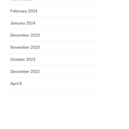
February 2024
January 2024
December 2023
November 2023
October 2023
December 2022
April 8