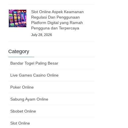
Slot Online Aspek Keamanan
Regulasi Dan Penggunaan
Platform Digital yang Ramah
Pengguna dan Terpercaya
July 28, 2026
Category
Bandar Togel Paling Besar
Live Games Casino Online
Poker Online
Sabung Ayam Online
Sbobet Online
Slot Online