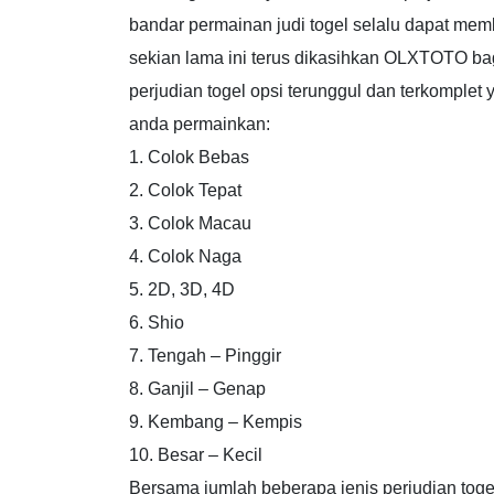
bandar permainan judi togel selalu dapat memb
sekian lama ini terus dikasihkan OLXTOTO ba
perjudian togel opsi terunggul dan terkomple
anda permainkan:
1. Colok Bebas
2. Colok Tepat
3. Colok Macau
4. Colok Naga
5. 2D, 3D, 4D
6. Shio
7. Tengah – Pinggir
8. Ganjil – Genap
9. Kembang – Kempis
10. Besar – Kecil
Bersama jumlah beberapa jenis perjudian togel