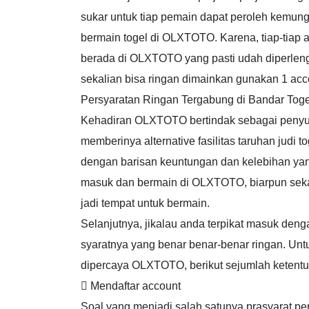
sukar untuk tiap pemain dapat peroleh kemu
bermain togel di OLXTOTO. Karena, tiap-tiap 
berada di OLXTOTO yang pasti udah diperlen
sekalian bisa ringan dimainkan gunakan 1 acc
Persyaratan Ringan Tergabung di Bandar Tog
Kehadiran OLXTOTO bertindak sebagai penyupla
memberinya alternative fasilitas taruhan judi t
dengan barisan keuntungan dan kelebihan yang
masuk dan bermain di OLXTOTO, biarpun sekara
jadi tempat untuk bermain.
Selanjutnya, jikalau anda terpikat masuk d
syaratnya yang benar benar-benar ringan. Unt
dipercaya OLXTOTO, berikut sejumlah ketentua
 Mendaftar account
Soal yang menjadi salah satunya prasyarat pen