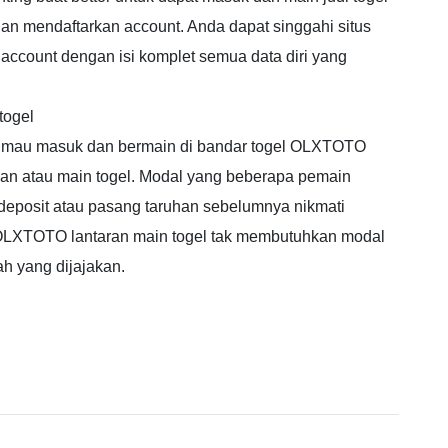
an mendaftarkan account. Anda dapat singgahi situs
account dengan isi komplet semua data diri yang
togel
ang mau masuk dan bermain di bandar togel OLXTOTO
an atau main togel. Modal yang beberapa pemain
 deposit atau pasang taruhan sebelumnya nikmati
i OLXTOTO lantaran main togel tak membutuhkan modal
ah yang dijajakan.