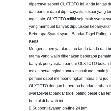
dipercaya seperti OLXTOTO ini, anda lantas da
dari bandar dapat dipercaya itu sesuai yang ter
togel lain, OLXTOTO miliki sejumlah syarat-sya
yang membuat banyak diputuskan kebanyakan b
Beberapa Syarat-syarat Bandar Togel Paling
Kenali
Mengenal persyaratan atau tanda-tanda dari b
utama yang wajib dikerjakan beberapa pemai
banyak persyaratan bandar OLXTOTO bukan tak
makin berkeinginan untuk masuk atau main jud
pemain dapat membandingkan mana biro judi to
OLXTOTO dengan beberapa bandar taruhan tog
syarat-syarat bandar togel paling besar dan 
berikut di bawah ini:
 Support layanan on-line 24 jam