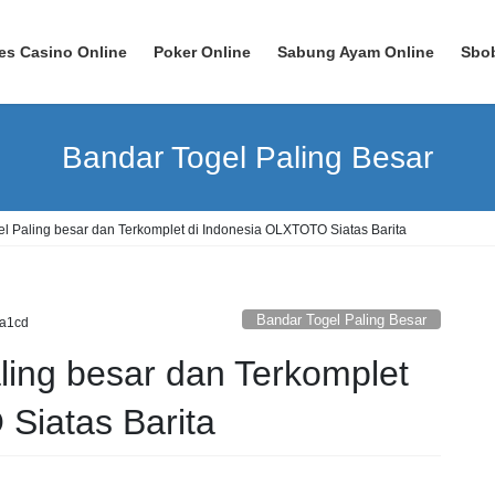
es Casino Online
Poker Online
Sabung Ayam Online
Sbob
Bandar Togel Paling Besar
l Paling besar dan Terkomplet di Indonesia OLXTOTO Siatas Barita
Bandar Togel Paling Besar
a1cd
ling besar dan Terkomplet
Siatas Barita