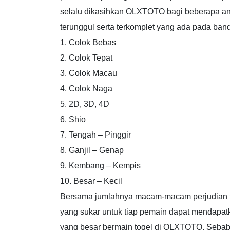
selalu dikasihkan OLXTOTO bagi beberapa ang
terunggul serta terkomplet yang ada pada ba
1. Colok Bebas
2. Colok Tepat
3. Colok Macau
4. Colok Naga
5. 2D, 3D, 4D
6. Shio
7. Tengah – Pinggir
8. Ganjil – Genap
9. Kembang – Kempis
10. Besar – Kecil
Bersama jumlahnya macam-macam perjudian tog
yang sukar untuk tiap pemain dapat mendapa
yang besar bermain togel di OLXTOTO. Sebab, 