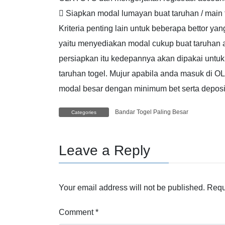
 Siapkan modal lumayan buat taruhan / main 
Kriteria penting lain untuk beberapa bettor 
yaitu menyediakan modal cukup buat taruhan 
persiapkan itu kedepannya akan dipakai untuk
taruhan togel. Mujur apabila anda masuk di 
modal besar dengan minimum bet serta deposi
Bandar Togel Paling Besar
Categories
Leave a Reply
Your email address will not be published.
Requ
Comment
*