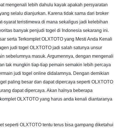
pat mengenali lebih dahulu kayak apakah persyaratan
yang selalu dianjurkan. Karena tidak sama dari broker
t-syarat teristimewa di mana sekaligus jadi kelebihan
itas banyak penjudi togel di Indonesia sekarang ini.
esar serta Terkomplet OLXTOTO yang Mesti Anda Kenali
 agen judi togel OLXTOTO jadi salah satunya unsur
main sebelumnya masuk. Argumennya, dengan mengenali
n tak mungkin tiap-tiap pemain semakin lebih percaya
main judi togel online didalamnya. Dengan demikian
gel paling besar dan dapat dipercaya seperti OLXTOTO
urang dapat dipercaya. Akan halnya beberapa
terkomplet OLXTOTO yang harus anda kenali diantaranya
let seperti OLXTOTO tentu terus bisa gampang diketahui