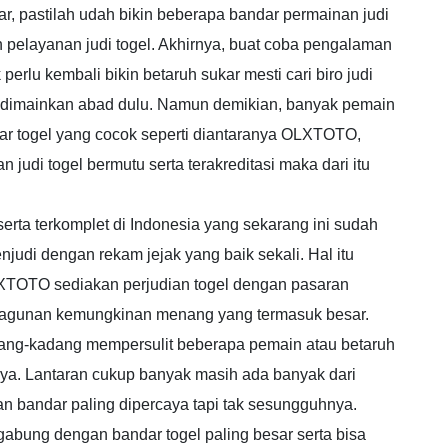
sar, pastilah udah bikin beberapa bandar permainan judi
 pelayanan judi togel. Akhirnya, buat coba pengalaman
 perlu kembali bikin betaruh sukar mesti cari biro judi
tif dimainkan abad dulu. Namun demikian, banyak pemain
ndar togel yang cocok seperti diantaranya OLXTOTO,
 judi togel bermutu serta terakreditasi maka dari itu
erta terkomplet di Indonesia yang sekarang ini sudah
judi dengan rekam jejak yang baik sekali. Hal itu
LXTOTO sediakan perjudian togel dengan pasaran
 agunan kemungkinan menang yang termasuk besar.
adang-kadang mempersulit beberapa pemain atau betaruh
caya. Lantaran cukup banyak masih ada banyak dari
an bandar paling dipercaya tapi tak sesungguhnya.
gabung dengan bandar togel paling besar serta bisa