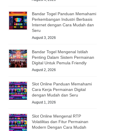
Bandar Togel Panduan Memahami
Perkembangan Industri Berbasis
Internet dengan Cara Mudah dan
Seru
August 3, 2026
Bandar Togel Mengenal Istilah
Penting Dalam Sistem Permainan
Digital Untuk Pemula Friendly
August 2, 2026
Slot Online Panduan Memahami
Cara Kerja Permainan Digital
dengan Mudah dan Seru
August 1, 2026
Slot Online Mengenal RTP
Volatilitas dan Fitur Permainan
Modern Dengan Cara Mudah