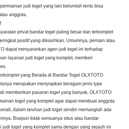
permainan judi togel yang lain belumlah tentu bisa
atau anggota.
f
yaratan privat bandar togel paling besar dan terkomplet
ringkat positif yang dikasihkan. Umumnya, pemain atau
 dapat menyarankan agen judi togel ini terhadap
pkan layanan judi togel yang komplet, memberi
es.
a Terkomplet yang Berada di Bandar Togel OLXTOTO
ntunya merupakan menyiapkan beragam jenis type
cuali memberikan pasaran togel yang banyak, OLXTOTO
mainan togel yang komplet agar dapat membuat anggota
enali, dalam taruhan judi togel sendiri memanglah ada
nya. Biarpun tidak semuanya situs atau bandar
i judi togel yang komplet sama dengan yang sejauh ini