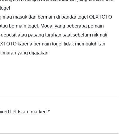
togel
yang mau masuk dan bermain di bandar togel OLXTOTO
atau bermain togel. Modal yang beberapa pemain
 deposit atau pasang taruhan saat sebelum nikmati
OLXTOTO karena bermain togel tidak membutuhkan
t murah yang dijajakan.
ired fields are marked
*