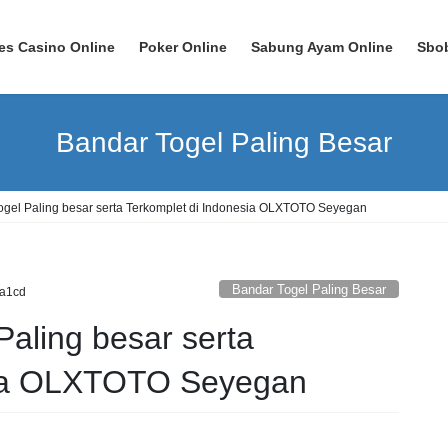
es Casino Online
Poker Online
Sabung Ayam Online
Sbob
Bandar Togel Paling Besar
gel Paling besar serta Terkomplet di Indonesia OLXTOTO Seyegan
Bandar Togel Paling Besar
a1cd
aling besar serta
sia OLXTOTO Seyegan