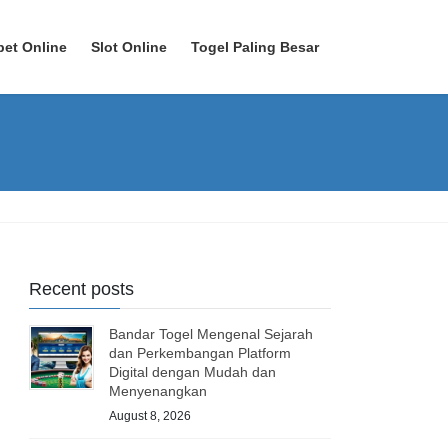
et Online
Slot Online
Togel Paling Besar
Recent posts
Bandar Togel Mengenal Sejarah
dan Perkembangan Platform
Digital dengan Mudah dan
Menyenangkan
August 8, 2026