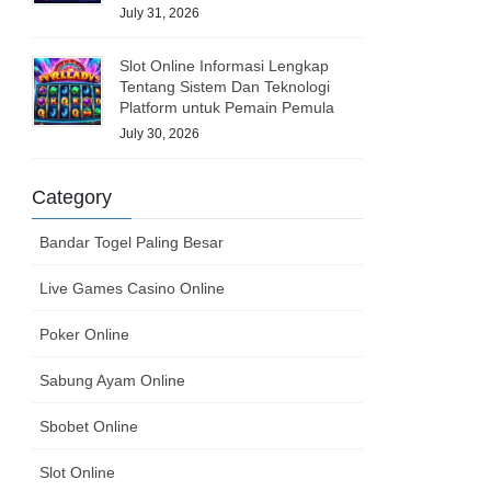
July 31, 2026
Slot Online Informasi Lengkap
Tentang Sistem Dan Teknologi
Platform untuk Pemain Pemula
July 30, 2026
Category
Bandar Togel Paling Besar
Live Games Casino Online
Poker Online
Sabung Ayam Online
Sbobet Online
Slot Online