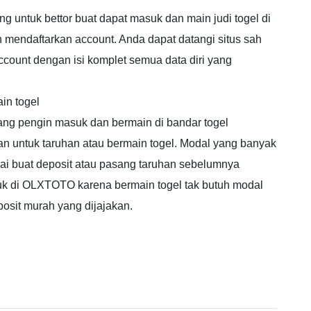
ng untuk bettor buat dapat masuk dan main judi togel di
mendaftarkan account. Anda dapat datangi situs sah
ount dengan isi komplet semua data diri yang
in togel
yang pengin masuk dan bermain di bandar togel
untuk taruhan atau bermain togel. Modal yang banyak
ai buat deposit atau pasang taruhan sebelumnya
suk di OLXTOTO karena bermain togel tak butuh modal
osit murah yang dijajakan.