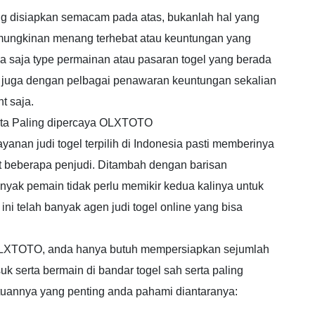
ang disiapkan semacam pada atas, bukanlah hal yang
kemungkinan menang terhebat atau keuntungan yang
a saja type permainan atau pasaran togel yang berada
juga dengan pelbagai penawaran keuntungan sekalian
t saja.
erta Paling dipercaya OLXTOTO
n judi togel terpilih di Indonesia pasti memberinya
uat beberapa penjudi. Ditambah dengan barisan
nyak pemain tidak perlu memikir kedua kalinya untuk
i telah banyak agen judi togel online yang bisa
n OLXTOTO, anda hanya butuh mempersiapkan sejumlah
uk serta bermain di bandar togel sah serta paling
uannya yang penting anda pahami diantaranya: