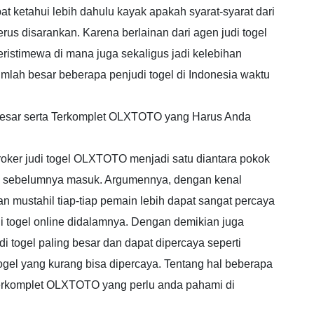
t ketahui lebih dahulu kayak apakah syarat-syarat dari
rus disarankan. Karena berlainan dari agen judi togel
ristimewa di mana juga sekaligus jadi kelebihan
lah besar beberapa penjudi togel di Indonesia waktu
 besar serta Terkomplet OLXTOTO yang Harus Anda
roker judi togel OLXTOTO menjadi satu diantara pokok
n sebelumnya masuk. Argumennya, dengan kenal
ustahil tiap-tiap pemain lebih dapat sangat percaya
di togel online didalamnya. Dengan demikian juga
togel paling besar dan dapat dipercaya seperti
el yang kurang bisa dipercaya. Tentang hal beberapa
a terkomplet OLXTOTO yang perlu anda pahami di