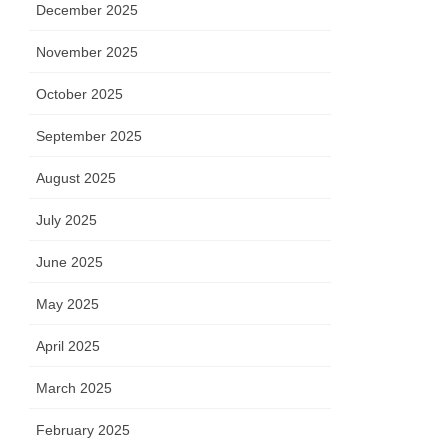
December 2025
November 2025
October 2025
September 2025
August 2025
July 2025
June 2025
May 2025
April 2025
March 2025
February 2025