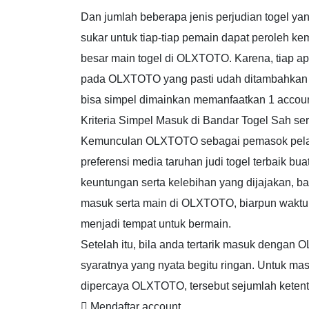
Dan jumlah beberapa jenis perjudian togel y
sukar untuk tiap-tiap pemain dapat peroleh 
besar main togel di OLXTOTO. Karena, tiap ap
pada OLXTOTO yang pasti udah ditambahkan 
bisa simpel dimainkan memanfaatkan 1 accoun
Kriteria Simpel Masuk di Bandar Togel Sah s
Kemunculan OLXTOTO sebagai pemasok pelayana
preferensi media taruhan judi togel terbaik b
keuntungan serta kelebihan yang dijajakan, ba
masuk serta main di OLXTOTO, biarpun waktu in
menjadi tempat untuk bermain.
Setelah itu, bila anda tertarik masuk denga
syaratnya yang nyata begitu ringan. Untuk mas
dipercaya OLXTOTO, tersebut sejumlah ketent
 Mendaftar account