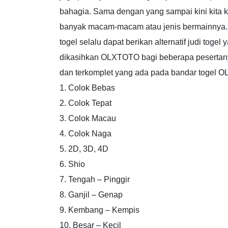
bahagia. Sama dengan yang sampai kini kita k
banyak macam-macam atau jenis bermainnya. Ke
togel selalu dapat berikan alternatif judi toge
dikasihkan OLXTOTO bagi beberapa pesertanya.
dan terkomplet yang ada pada bandar togel 
1. Colok Bebas
2. Colok Tepat
3. Colok Macau
4. Colok Naga
5. 2D, 3D, 4D
6. Shio
7. Tengah – Pinggir
8. Ganjil – Genap
9. Kembang – Kempis
10. Besar – Kecil