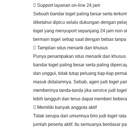
 Support layanan on-line 24 jam
Sebuah bandar togel paling besar serta terko
diketahui dipicu selalu dukungan dengan pela
togel yang menyuport sepanjang 24 jam non-st
bermain togel setiap saat dengan bebas tanpa
 Tampilan situs menarik dan khusus
Punya penampakan situs menarik dan khusus j
bandar togel paling besar serta paling diper
dan unggul, tidak tutup peluang tiap-tiap pema
masuk didalamnya. Sebab, agen judi togel yan
memberinya tanda-tanda jika service judi toge
lebih tangguh dan terus dapat memberi beber
 Memiliki banyak anggota aktif
Tidak serupa dari umumnya biro judi togel ra
jumlah peserta aktif. Itu semuanya berdasar pa