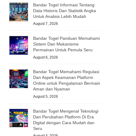
Bandar Togel Informasi Tentang
Data Historis Dan Statistik Angka
Untuk Analisis Lebih Mudah
August 7, 2026
Bandar Togel Panduan Memahami
Sistem Dan Mekanisme
Permainan Untuk Pemula Seru
August 6, 2026
Bandar Togel Memahami Regulasi
Dan Aspek Keamanan Platform
Online untuk Pengalaman Bermain
Aman dan Nyaman
August 5, 2026
Bandar Togel Mengenal Teknologi
Dan Perubahan Platform Di Era
Digital dengan Cara Mudah dan
Seru
August 4, 2026