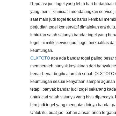
Reputasi judi togel yang lebih hari bertambah 
yang memiliki inisiatif mendatangkan service j
saat main judi togel tidak harus kembali membi
perjudian togel konservatif dimainkan era dul
tentukan salah satunya bandar togel yang ben
togel ini miliki service judi togel berkualitas 
keuntungan.
OLXTOTO
apa ada bandar togel paling besar s
memperoleh banyak keyakinan dari banyak penj
benar-benar begitu alamiah sebab OLXTOTO s
keuntungan sesuai kenyataan sampai agunan
tetapi, banyak bandar judi togel sekarang ka
untuk cari salah satunya yang bisa dipercaya
biro judi togel yang mengatasdirinya bandar pa
Untuk itu, buat jadi bahan alasan anda tergab