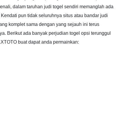
enali, dalam taruhan judi togel sendiri memanglah ada
ndati pun tidak seluruhnya situs atau bandar judi
l yang komplet sama dengan yang sejauh ini terus
 Berikut ada banyak perjudian togel opsi terunggul
OLXTOTO buat dapat anda permainkan: