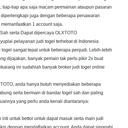
 tiap-tiap apa saja macam permainan ataupun pasaran
 diperlengkapi juga dengan beberapa penawaran
 memanfaatkan 1 account saja.
 Sah serta Dapat dipercaya OLXTOTO
lai pelayanan judi togel terhebat di Indonesia
 togel sangat tepat untuk beberapa penjudi. Lebih-lebih
g dijajakan, banyak pemain tak perlu pikir 2x buat
rang ini sudahlah banyak broker judi togel online
LXTOTO, anda hanya butuh menyediakan beberapa
gabung serta bermain di bandar togel sah dan paling
uannya yang perlu anda kenali diantaranya:
 inti untuk bettor untuk dapat masuk serta main judi
akni dengan mendaftarkan account. Anda dapat singgahi