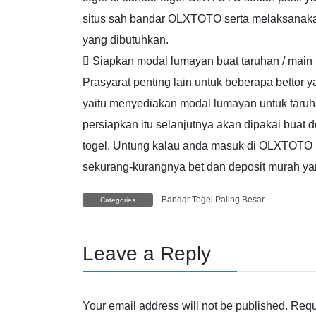
situs sah bandar OLXTOTO serta melaksanakan 
yang dibutuhkan.
 Siapkan modal lumayan buat taruhan / main 
Prasyarat penting lain untuk beberapa betto
yaitu menyediakan modal lumayan untuk taruh
persiapkan itu selanjutnya akan dipakai buat 
togel. Untung kalau anda masuk di OLXTOTO k
sekurang-kurangnya bet dan deposit murah yan
Bandar Togel Paling Besar
Categories
Leave a Reply
Your email address will not be published.
Requ