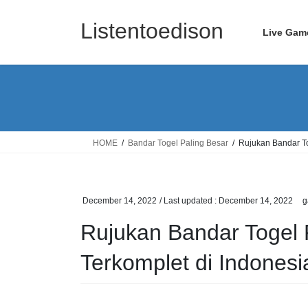
Skip
Skip
to
to
Listentoedison
Live Gam
the
the
content
Navigation
HOME
Bandar Togel Paling Besar
Rujukan Bandar To
December 14, 2022
/ Last updated :
December 14, 2022
g
Rujukan Bandar Togel P
Terkomplet di Indone