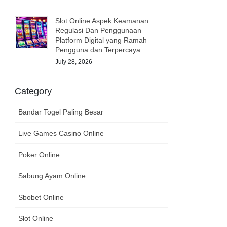
Slot Online Aspek Keamanan
Regulasi Dan Penggunaan
Platform Digital yang Ramah
Pengguna dan Terpercaya
July 28, 2026
Category
Bandar Togel Paling Besar
Live Games Casino Online
Poker Online
Sabung Ayam Online
Sbobet Online
Slot Online