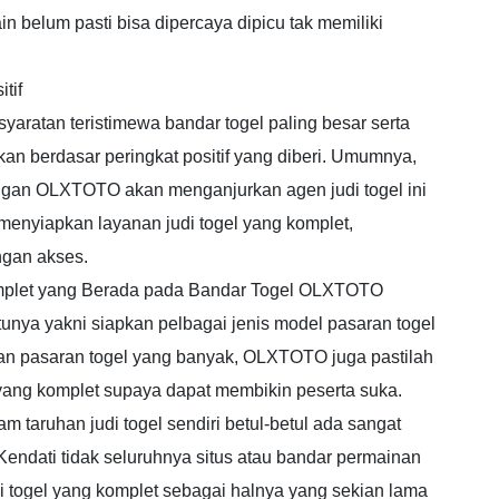
in belum pasti bisa dipercaya dipicu tak memiliki
tif
yaratan teristimewa bandar togel paling besar serta
an berdasar peringkat positif yang diberi. Umumnya,
ngan OLXTOTO akan menganjurkan agen judi togel ini
 menyiapkan layanan judi togel yang komplet,
ngan akses.
komplet yang Berada pada Bandar Togel OLXTOTO
tunya yakni siapkan pelbagai jenis model pasaran togel
kan pasaran togel yang banyak, OLXTOTO juga pastilah
ang komplet supaya dapat membikin peserta suka.
m taruhan judi togel sendiri betul-betul ada sangat
Kendati tidak seluruhnya situs atau bandar permainan
udi togel yang komplet sebagai halnya yang sekian lama