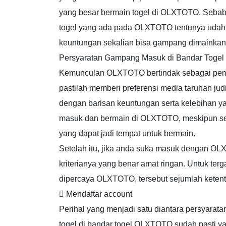
yang besar bermain togel di OLXTOTO. Sebab,
togel yang ada pada OLXTOTO tentunya udah
keuntungan sekalian bisa gampang dimainkan
Persyaratan Gampang Masuk di Bandar Togel
Kemunculan OLXTOTO bertindak sebagai penyup
pastilah memberi preferensi media taruhan judi
dengan barisan keuntungan serta kelebihan yan
masuk dan bermain di OLXTOTO, meskipun seka
yang dapat jadi tempat untuk bermain.
Setelah itu, jika anda suka masuk dengan O
kriterianya yang benar amat ringan. Untuk ter
dipercaya OLXTOTO, tersebut sejumlah ketent
 Mendaftar account
Perihal yang menjadi satu diantara persyaratan
togel di bandar togel OLXTOTO sudah pasti y