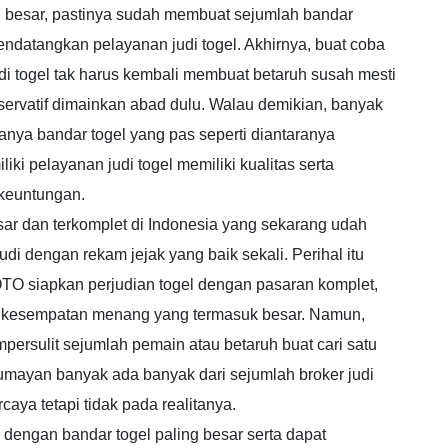
n besar, pastinya sudah membuat sejumlah bandar
mendatangkan pelayanan judi togel. Akhirnya, buat coba
di togel tak harus kembali membuat betaruh susah mesti
onservatif dimainkan abad dulu. Walau demikian, banyak
ranya bandar togel yang pas seperti diantaranya
ki pelayanan judi togel memiliki kualitas serta
 keuntungan.
ar dan terkomplet di Indonesia yang sekarang udah
i dengan rekam jejak yang baik sekali. Perihal itu
TO siapkan perjudian togel dengan pasaran komplet,
n kesempatan menang yang termasuk besar. Namun,
persulit sejumlah pemain atau betaruh buat cari satu
lumayan banyak ada banyak dari sejumlah broker judi
aya tetapi tidak pada realitanya.
dengan bandar togel paling besar serta dapat