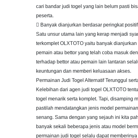
cari bandar judi togel yang lain belum pasti b
peserta.
 Banyak dianjurkan berdasar peringkat positif
Satu unsur utama lain yang kerap menjadi syara
terkomplet OLXTOTO yaitu banyak dianjurkan m
pemain atau bettor yang telah coba masuk den
terhadap bettor atau pemain lain lantaran sela
keuntungan dan memberi keluasaan akses.
Permainan Judi Togel Alternatif Terunggul s
Kelebihan dari agen judi togel OLXTOTO tent
togel menarik serta komplet. Tapi, disampin
pastilah mendatangkan jenis model permainan
senang. Sama dengan yang sejauh ini kita paha
banyak sekali beberapa jenis atau model berm
permainan judi togel selalu dapat memberinya 