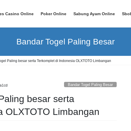
es Casino Online
Poker Online
Sabung Ayam Online
Sbob
Bandar Togel Paling Besar
gel Paling besar serta Terkomplet di Indonesia OLXTOTO Limbangan
Bandar Togel Paling Besar
a1cd
aling besar serta
sia OLXTOTO Limbangan