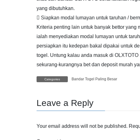
yang dibutuhkan.
 Siapkan modal lumayan untuk taruhan / berm
Kriteria penting lain untuk banyak bettor ya
ialah menyediakan modal lumayan untuk taruh
persiapkan itu kedepan bakal dipakai untuk d
togel. Untung kalau anda masuk di OLXTOTO s
sekurang-kurangnya bet dan deposit murah yan
Bandar Togel Paling Besar
Categories
Leave a Reply
Your email address will not be published.
Requ