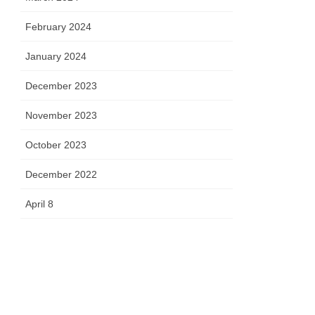
February 2024
January 2024
December 2023
November 2023
October 2023
December 2022
April 8