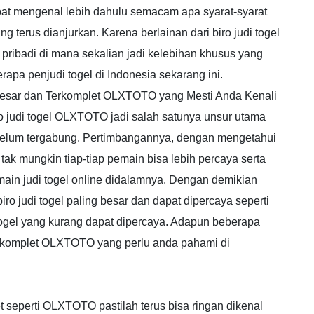
pat mengenal lebih dahulu semacam apa syarat-syarat
g terus dianjurkan. Karena berlainan dari biro judi togel
pribadi di mana sekalian jadi kelebihan khusus yang
pa penjudi togel di Indonesia sekarang ini.
 besar dan Terkomplet OLXTOTO yang Mesti Anda Kenali
iro judi togel OLXTOTO jadi salah satunya unsur utama
ebelum tergabung. Pertimbangannya, dengan mengetahui
k mungkin tiap-tiap pemain bisa lebih percaya serta
ain judi togel online didalamnya. Dengan demikian
 judi togel paling besar dan dapat dipercaya seperti
gel yang kurang dapat dipercaya. Adapun beberapa
terkomplet OLXTOTO yang perlu anda pahami di
t seperti OLXTOTO pastilah terus bisa ringan dikenal