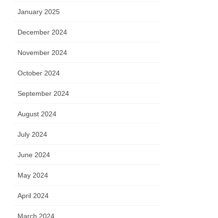
January 2025
December 2024
November 2024
October 2024
September 2024
August 2024
July 2024
June 2024
May 2024
April 2024
March 2024