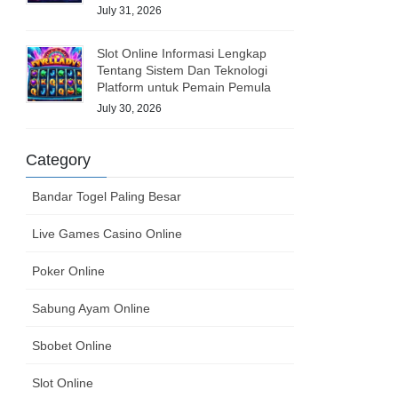
July 31, 2026
Slot Online Informasi Lengkap
Tentang Sistem Dan Teknologi
Platform untuk Pemain Pemula
July 30, 2026
Category
Bandar Togel Paling Besar
Live Games Casino Online
Poker Online
Sabung Ayam Online
Sbobet Online
Slot Online