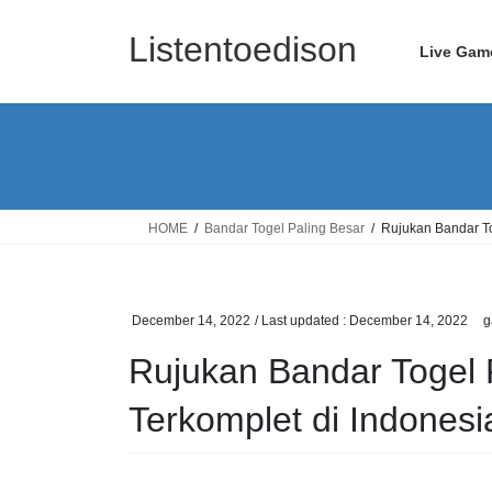
Skip
Skip
to
to
Listentoedison
Live Gam
the
the
content
Navigation
HOME
Bandar Togel Paling Besar
Rujukan Bandar To
December 14, 2022
/ Last updated :
December 14, 2022
g
Rujukan Bandar Togel P
Terkomplet di Indones