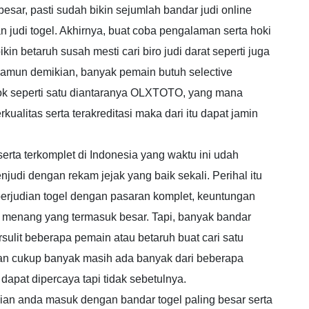
esar, pasti sudah bikin sejumlah bandar judi online
n judi togel. Akhirnya, buat coba pengalaman serta hoki
kin betaruh susah mesti cari biro judi darat seperti juga
 Namun demikian, banyak pemain butuh selective
cok seperti satu diantaranya OLXTOTO, yang mana
erkualitas serta terakreditasi maka dari itu dapat jamin
erta terkomplet di Indonesia yang waktu ini udah
udi dengan rekam jejak yang baik sekali. Perihal itu
rjudian togel dengan pasaran komplet, keuntungan
menang yang termasuk besar. Tapi, banyak bandar
ulit beberapa pemain atau betaruh buat cari satu
kan cukup banyak masih ada banyak dari beberapa
dapat dipercaya tapi tidak sebetulnya.
aian anda masuk dengan bandar togel paling besar serta