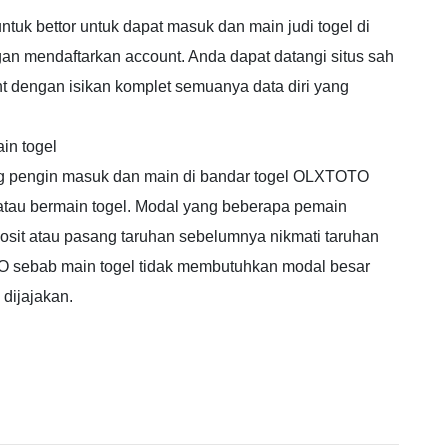
untuk bettor untuk dapat masuk dan main judi togel di
an mendaftarkan account. Anda dapat datangi situs sah
 dengan isikan komplet semuanya data diri yang
in togel
yang pengin masuk dan main di bandar togel OLXTOTO
atau bermain togel. Modal yang beberapa pemain
posit atau pasang taruhan sebelumnya nikmati taruhan
O sebab main togel tidak membutuhkan modal besar
dijajakan.