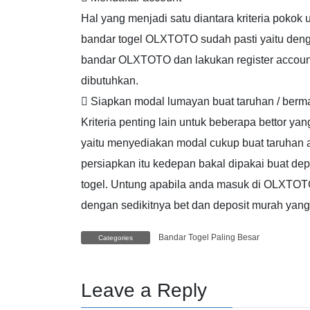
Hal yang menjadi satu diantara kriteria pokok 
bandar togel OLXTOTO sudah pasti yaitu deng
bandar OLXTOTO dan lakukan register account
dibutuhkan.
 Siapkan modal lumayan buat taruhan / berma
Kriteria penting lain untuk beberapa bettor 
yaitu menyediakan modal cukup buat taruhan 
persiapkan itu kedepan bakal dipakai buat de
togel. Untung apabila anda masuk di OLXTOT
dengan sedikitnya bet dan deposit murah yang 
Bandar Togel Paling Besar
Categories
Leave a Reply