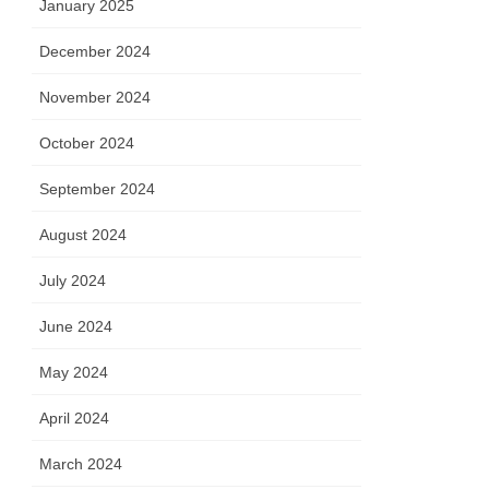
January 2025
December 2024
November 2024
October 2024
September 2024
August 2024
July 2024
June 2024
May 2024
April 2024
March 2024