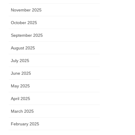
November 2025
October 2025
September 2025
August 2025
July 2025
June 2025
May 2025
April 2025
March 2025
February 2025