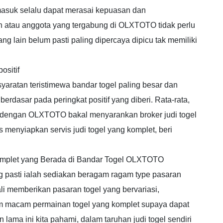
masuk selalu dapat merasai kepuasan dan
n atau anggota yang tergabung di OLXTOTO tidak perlu
ng lain belum pasti paling dipercaya dipicu tak memiliki
ositif
yaratan teristimewa bandar togel paling besar dan
rdasar pada peringkat positif yang diberi. Rata-rata,
g dengan OLXTOTO bakal menyarankan broker judi togel
us menyiapkan servis judi togel yang komplet, beri
rkomplet yang Berada di Bandar Togel OLXTOTO
g pasti ialah sediakan beragam ragam type pasaran
ali memberikan pasaran togel yang bervariasi,
 macam permainan togel yang komplet supaya dapat
lama ini kita pahami, dalam taruhan judi togel sendiri