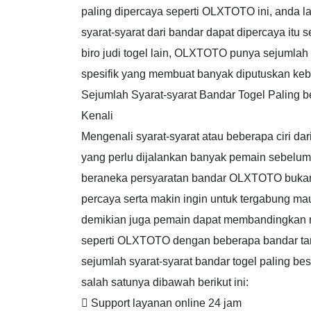
paling dipercaya seperti OLXTOTO ini, anda l
syarat-syarat dari bandar dapat dipercaya itu 
biro judi togel lain, OLXTOTO punya sejumlah 
spesifik yang membuat banyak diputuskan keb
Sejumlah Syarat-syarat Bandar Togel Paling
Kenali
Mengenali syarat-syarat atau beberapa ciri da
yang perlu dijalankan banyak pemain sebelu
beraneka persyaratan bandar OLXTOTO bukan m
percaya serta makin ingin untuk tergabung ma
demikian juga pemain dapat membandingkan man
seperti OLXTOTO dengan beberapa bandar tar
sejumlah syarat-syarat bandar togel paling b
salah satunya dibawah berikut ini:
 Support layanan online 24 jam