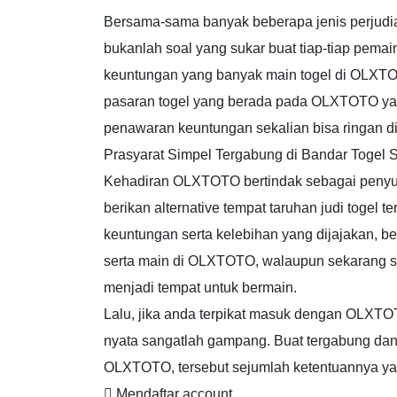
Bersama-sama banyak beberapa jenis perjudia
bukanlah soal yang sukar buat tiap-tiap pem
keuntungan yang banyak main togel di OLXTOT
pasaran togel yang berada pada OLXTOTO yan
penawaran keuntungan sekalian bisa ringan d
Prasyarat Simpel Tergabung di Bandar Togel
Kehadiran OLXTOTO bertindak sebagai penyupla
berikan alternative tempat taruhan judi togel 
keuntungan serta kelebihan yang dijajakan, be
serta main di OLXTOTO, walaupun sekarang sud
menjadi tempat untuk bermain.
Lalu, jika anda terpikat masuk dengan OLXTO
nyata sangatlah gampang. Buat tergabung dan 
OLXTOTO, tersebut sejumlah ketentuannya yan
 Mendaftar account