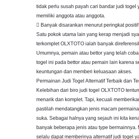
tidak perlu susah payah cari bandar judi togel
memiliki anggota atau anggota.
 Banyak disarankan menurut peringkat positif
Satu pokok utama lain yang kerap menjadi syar
terkomplet OLXTOTO ialah banyak direferensik
Umumnya, pemain atau bettor yang telah cob
togel ini pada bettor atau pemain lain karena 
keuntungan dan memberi keluasaan akses.
Permainan Judi Togel Alternatif Terbaik dan
Kelebihan dari biro judi togel OLXTOTO tentu
menarik dan komplet. Tapi, kecuali memberi
pastilah mendatangkan jenis macam permaina
suka. Sebagai halnya yang sejauh ini kita kenal
banyak beberapa jenis atau type bermainnya. M
selalu dapat memberinya alternatif judi togel 