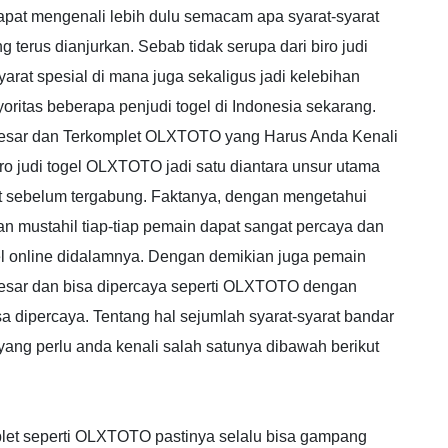
apat mengenali lebih dulu semacam apa syarat-syarat
g terus dianjurkan. Sebab tidak serupa dari biro judi
rat spesial di mana juga sekaligus jadi kelebihan
ritas beberapa penjudi togel di Indonesia sekarang.
 besar dan Terkomplet OLXTOTO yang Harus Anda Kenali
iro judi togel OLXTOTO jadi satu diantara unsur utama
t sebelum tergabung. Faktanya, dengan mengetahui
mustahil tiap-tiap pemain dapat sangat percaya dan
el online didalamnya. Dengan demikian juga pemain
 besar dan bisa dipercaya seperti OLXTOTO dengan
a dipercaya. Tentang hal sejumlah syarat-syarat bandar
yang perlu anda kenali salah satunya dibawah berikut
plet seperti OLXTOTO pastinya selalu bisa gampang