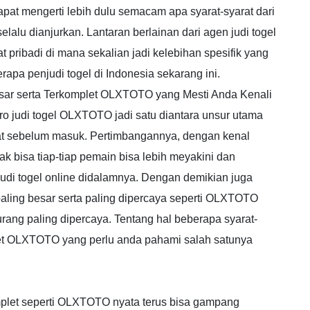
pat mengerti lebih dulu semacam apa syarat-syarat dari
lalu dianjurkan. Lantaran berlainan dari agen judi togel
 pribadi di mana sekalian jadi kelebihan spesifik yang
pa penjudi togel di Indonesia sekarang ini.
esar serta Terkomplet OLXTOTO yang Mesti Anda Kenali
biro judi togel OLXTOTO jadi satu diantara unsur utama
at sebelum masuk. Pertimbangannya, dengan kenal
 bisa tiap-tiap pemain bisa lebih meyakini dan
udi togel online didalamnya. Dengan demikian juga
aling besar serta paling dipercaya seperti OLXTOTO
rang paling dipercaya. Tentang hal beberapa syarat-
plet OLXTOTO yang perlu anda pahami salah satunya
mplet seperti OLXTOTO nyata terus bisa gampang