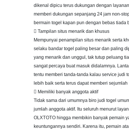
dikenal dipicu terus dukungan dengan layanan o
memberi dukungan sepanjang 24 jam non-stop t
bermain togel kapan pun dengan bebas tiada 
 Tampilan situs menarik dan khusus
Mempunyai penampilan situs menarik serta kh
selaku bandar togel paling besar dan paling 
yang menarik dan unggul, tak tutup peluang tia
sangat percaya buat masuk didalamnya. Lantaran
tentu memberi tanda-tanda kalau service judi to
lebih baik serta terus dapat memberi sejumlah
 Memiliki banyak anggota aktif
Tidak sama dari umumnya biro judi togel um
jumlah anggota aktif. Itu seluruh menurut laya
OLXTOTO hingga membikin banyak pemain yan
keuntungannya sendiri. Karena itu, pemain a