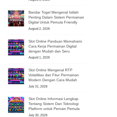
Bandar Togel Mengenal Istilah
Penting Dalam Sistem Permainan
Digital Untuk Pemula Friendly
August 2, 2026
Slot Online Panduan Memahami
Cara Kerja Permainan Digital
dengan Mudah dan Seru
August 1, 2026
Slot Online Mengenal RTP
Volatilitas dan Fitur Permainan
Modern Dengan Cara Mudah
July 31, 2026
Slot Online Informasi Lengkap
Tentang Sistem Dan Teknologi
Platform untuk Pemain Pemula
July 30, 2026