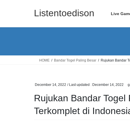
Skip
Skip
to
to
Listentoedison
Live Gam
the
the
content
Navigation
HOME
Bandar Togel Paling Besar
Rujukan Bandar T
December 14, 2022
/ Last updated :
December 14, 2022
g
Rujukan Bandar Togel 
Terkomplet di Indone