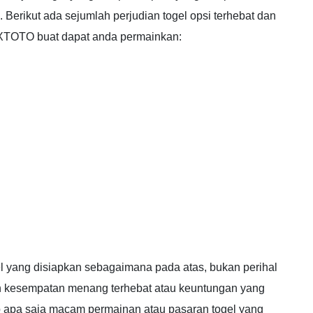
Berikut ada sejumlah perjudian togel opsi terhebat dan
LXTOTO buat dapat anda permainkan:
l yang disiapkan sebagaimana pada atas, bukan perihal
leh kesempatan menang terhebat atau keuntungan yang
p apa saja macam permainan atau pasaran togel yang