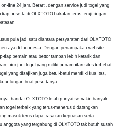
n-line 24 jam. Berarti, dengan service judi togel yang
iap peserta di OLXTOTO bakalan terus teruji ringan
batasan.
usus pula jadi satu diantara persyaratan dari OLXTOTO
dipercaya di Indonesia. Dengan penampakan website
p-tiap pemain atau bettor tambah lebih ketarik dan
, biro judi togel yang miliki penampilan situs terhebat
gel yang disajikan juga betul-betul memiliki kualitas,
 keuntungan buat pesertanya.
umnya, bandar OLXTOTO telah punyai semakin banyak
nan togel terbaik yang terus-menerus didatangkan
g masuk terus dapat rasakan kepuasan serta
tau anggota yang tergabung di OLXTOTO tak butuh susah