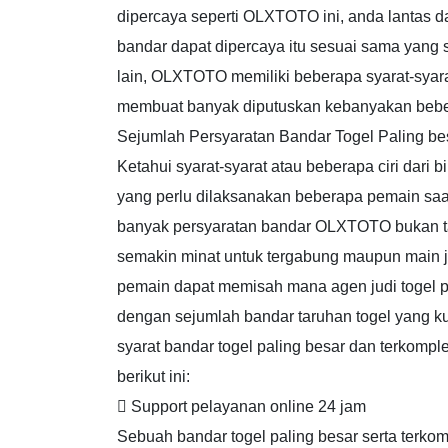
dipercaya seperti OLXTOTO ini, anda lantas da
bandar dapat dipercaya itu sesuai sama yang se
lain, OLXTOTO memiliki beberapa syarat-syarat
membuat banyak diputuskan kebanyakan bebera
Sejumlah Persyaratan Bandar Togel Paling b
Ketahui syarat-syarat atau beberapa ciri dari 
yang perlu dilaksanakan beberapa pemain sa
banyak persyaratan bandar OLXTOTO bukan tak
semakin minat untuk tergabung maupun main j
pemain dapat memisah mana agen judi togel p
dengan sejumlah bandar taruhan togel yang ku
syarat bandar togel paling besar dan terkom
berikut ini:
 Support pelayanan online 24 jam
Sebuah bandar togel paling besar serta terko