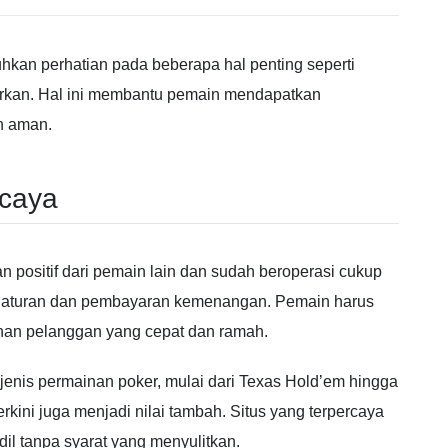
uhkan perhatian pada beberapa hal penting seperti
arkan. Hal ini membantu pemain mendapatkan
n aman.
rcaya
an positif dari pemain lain dan sudah beroperasi cukup
m aturan dan pembayaran kemenangan. Pemain harus
anan pelanggan yang cepat dan ramah.
i jenis permainan poker, mulai dari Texas Hold’em hingga
kini juga menjadi nilai tambah. Situs yang terpercaya
l tanpa syarat yang menyulitkan.