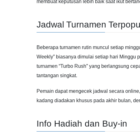
membuat keputusan lebih baik saat ikut bertan
Jadwal Turnamen Terpopu
Beberapa turnamen rutin muncul setiap minggu
Weekly” biasanya dimulai setiap hari Minggu 
turnamen “Turbo Rush” yang berlangsung cepat,
tantangan singkat.
Pemain dapat mengecek jadwal secara online, 
kadang diadakan khusus pada akhir bulan, den
Info Hadiah dan Buy-in