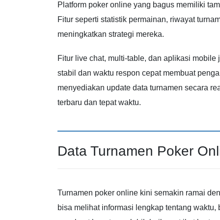
Platform poker online yang bagus memiliki ta
Fitur seperti statistik permainan, riwayat tur
meningkatkan strategi mereka.
Fitur live chat, multi-table, dan aplikasi mob
stabil dan waktu respon cepat membuat pengala
menyediakan update data turnamen secara rea
terbaru dan tepat waktu.
Data Turnamen Poker Onli
Turnamen poker online kini semakin ramai den
bisa melihat informasi lengkap tentang waktu,