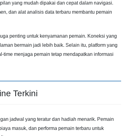
mpilan yang mudah dipakai dan cepat dalam navigasi.
namen, dan alat analisis data terbaru membantu pemain
ile juga penting untuk kenyamanan pemain. Koneksi yang
man bermain jadi lebih baik. Selain itu, platform yang
l-time menjaga pemain tetap mendapatkan informasi
ne Terkini
gan jadwal yang teratur dan hadiah menarik. Pemain
 biaya masuk, dan performa pemain terbaru untuk