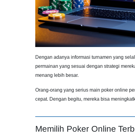
Dengan adanya informasi turnamen yang selalu
permainan yang sesuai dengan strategi mereka
menang lebih besar.
Orang-orang yang serius main poker online pe
cepat. Dengan begitu, mereka bisa meningkat
Memilih Poker Online Terb