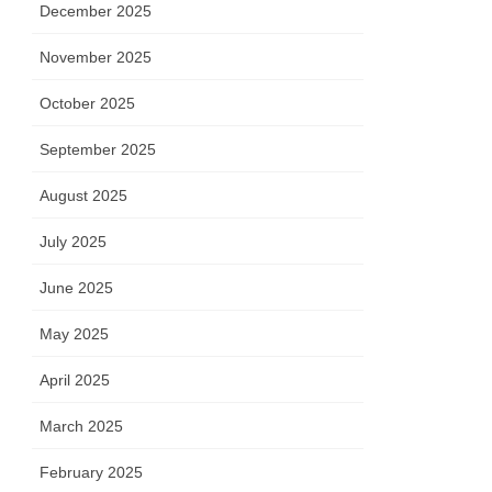
December 2025
November 2025
October 2025
September 2025
August 2025
July 2025
June 2025
May 2025
April 2025
March 2025
February 2025