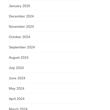
January 2025
December 2024
November 2024
October 2024
September 2024
August 2024
July 2024
June 2024
May 2024
April 2024
March 2024