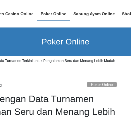
es Casino Online
Poker Online
Sabung Ayam Online
Sbob
Poker Online
ata Turnamen Terkini untuk Pengalaman Seru dan Menang Lebih Mudah
Poker Online
d
 Dengan Data Turnamen
man Seru dan Menang Lebih