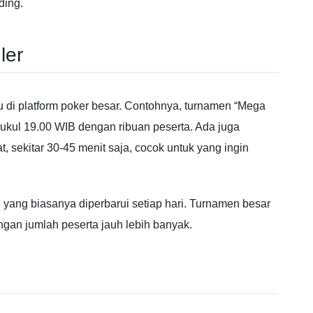
ding.
ler
 di platform poker besar. Contohnya, turnamen “Mega
pukul 19.00 WIB dengan ribuan peserta. Ada juga
 sekitar 30-45 menit saja, cocok untuk yang ingin
yang biasanya diperbarui setiap hari. Turnamen besar
gan jumlah peserta jauh lebih banyak.