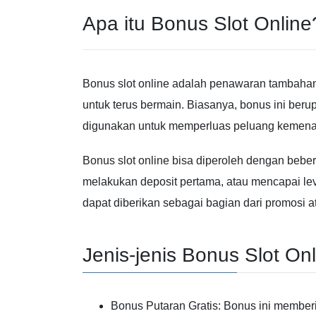
Apa itu Bonus Slot Online
Bonus slot online adalah penawaran tambahan d
untuk terus bermain. Biasanya, bonus ini beru
digunakan untuk memperluas peluang kemen
Bonus slot online bisa diperoleh dengan beber
melakukan deposit pertama, atau mencapai leve
dapat diberikan sebagai bagian dari promosi at
Jenis-jenis Bonus Slot Onl
Bonus Putaran Gratis: Bonus ini memberik