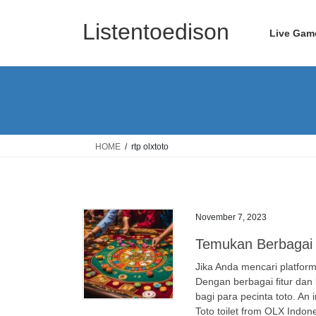
Skip
Skip
to
to
Listentoedison
Live Gam
the
the
content
Navigation
HOME
rtp olxtoto
November 7, 2023
Temukan Berbagai P
Jika Anda mencari platform
Dengan berbagai fitur dan
bagi para pecinta toto. An
Toto toilet from OLX Indone