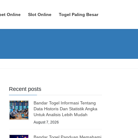
et Online
Slot Online
Togel Paling Besar
Recent posts
Bandar Togel Informasi Tentang
Data Historis Dan Statistik Angka
Untuk Analisis Lebih Mudah
August 7, 2026
Bandar Togel Panduan Memahami