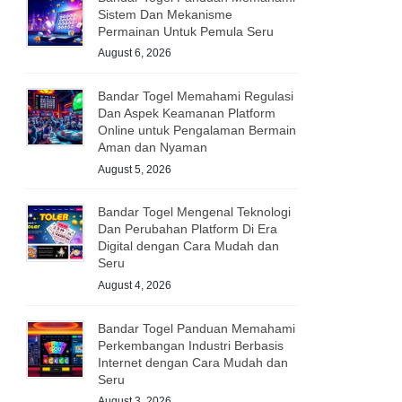
Sistem Dan Mekanisme
Permainan Untuk Pemula Seru
August 6, 2026
Bandar Togel Memahami Regulasi
Dan Aspek Keamanan Platform
Online untuk Pengalaman Bermain
Aman dan Nyaman
August 5, 2026
Bandar Togel Mengenal Teknologi
Dan Perubahan Platform Di Era
Digital dengan Cara Mudah dan
Seru
August 4, 2026
Bandar Togel Panduan Memahami
Perkembangan Industri Berbasis
Internet dengan Cara Mudah dan
Seru
August 3, 2026