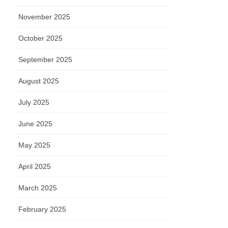
November 2025
October 2025
September 2025
August 2025
July 2025
June 2025
May 2025
April 2025
March 2025
February 2025