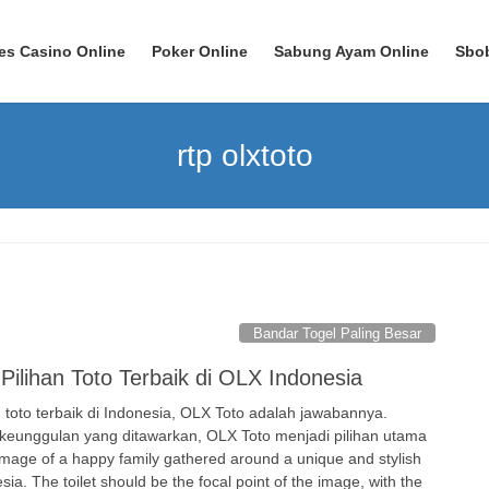
es Casino Online
Poker Online
Sabung Ayam Online
Sbob
rtp olxtoto
Bandar Togel Paling Besar
ilihan Toto Terbaik di OLX Indonesia
 toto terbaik di Indonesia, OLX Toto adalah jawabannya.
 keunggulan yang ditawarkan, OLX Toto menjadi pilihan utama
 image of a happy family gathered around a unique and stylish
sia. The toilet should be the focal point of the image, with the