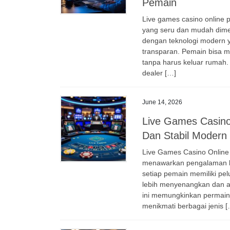
Pemain
Live games casino online
yang seru dan mudah dimen
dengan teknologi modern 
transparan. Pemain bisa 
tanpa harus keluar rumah. 
dealer […]
June 14, 2026
Live Games Casino 
Dan Stabil Modern
Live Games Casino Online 
menawarkan pengalaman be
setiap pemain memiliki p
lebih menyenangkan dan am
ini memungkinkan permain
menikmati berbagai jenis [