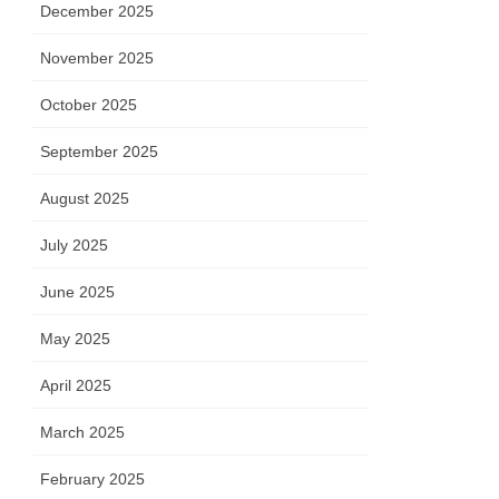
December 2025
November 2025
October 2025
September 2025
August 2025
July 2025
June 2025
May 2025
April 2025
March 2025
February 2025