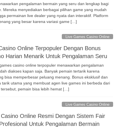
nawarkan pengalaman bermain yang seru dan lengkap bagi
ne. Mereka menyediakan berbagai pilihan game yang mudah
ngga permainan live dealer yang nyata dan interaktif. Platform
enang yang besar karena variasi game […]
Live Games Casino Online
asino Online Terpopuler Dengan Bonus
mo Harian Menarik Untuk Pengalaman Seru
e games casino online terpopuler menawarkan pengalaman
ah diakses kapan saja. Banyak pemain tertarik karena
ang bisa memperbesar peluang menang. Bonus eksklusif dan
 tarik utama yang membuat agen live games ini berbeda dari
 tersebut, pemain bisa lebih hemat […]
Live Games Casino Online
 Casino Online Resmi Dengan Sistem Fair
Profesional Untuk Pengalaman Bermain