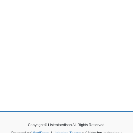
Copyright © Listentoedison All Rights Reserved.