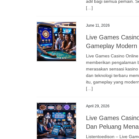
adil bagi semua pemain. Se
[…]
June 11, 2026
Live Games Casino
Gameplay Modern 
Live Games Casino Online
memberikan pengalaman b
merasakan sensasi kasino a
dan teknologi terbaru memb
itu, gameplay yang moder
[…]
April 29, 2026
Live Games Casin
Dan Peluang Mena
Listentoedison – Live Ga