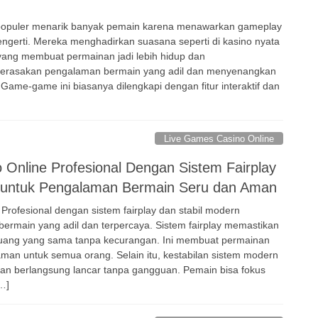
 populer menarik banyak pemain karena menawarkan gameplay
gerti. Mereka menghadirkan suasana seperti di kasino nyata
yang membuat permainan jadi lebih hidup dan
merasakan pengalaman bermain yang adil dan menyenangkan
Game-game ini biasanya dilengkapi dengan fitur interaktif dan
Live Games Casino Online
Online Profesional Dengan Sistem Fairplay
 untuk Pengalaman Bermain Seru dan Aman
Profesional dengan sistem fairplay dan stabil modern
rmain yang adil dan terpercaya. Sistem fairplay memastikan
eluang yang sama tanpa kecurangan. Ini membuat permainan
an untuk semua orang. Selain itu, kestabilan sistem modern
an berlangsung lancar tanpa gangguan. Pemain bisa fokus
…]