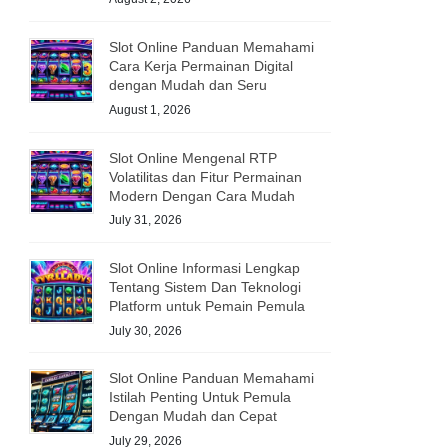
Slot Online Panduan Memahami
Cara Kerja Permainan Digital
dengan Mudah dan Seru
August 1, 2026
Slot Online Mengenal RTP
Volatilitas dan Fitur Permainan
Modern Dengan Cara Mudah
July 31, 2026
Slot Online Informasi Lengkap
Tentang Sistem Dan Teknologi
Platform untuk Pemain Pemula
July 30, 2026
Slot Online Panduan Memahami
Istilah Penting Untuk Pemula
Dengan Mudah dan Cepat
July 29, 2026