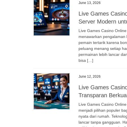
June 13, 2026
Live Games Casin
Server Modern unt
Live Games Casino Onlin
menawarkan pengalaman b
pemain tertarik karena b
peluang menang setiap ha
permainan lebih lancar da
bisa […]
June 12, 2026
Live Games Casino
Transparan Berkua
Live Games Casino Online
menjadi pilihan populer b
nyata dari rumah. Teknolo
lancar tanpa gangguan. H