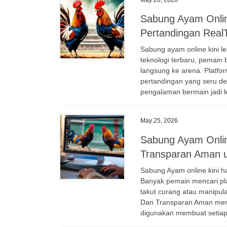
Sabung Ayam Onli
Pertandingan Real
Sabung ayam online kini l
teknologi terbaru, pemain 
langsung ke arena. Platf
pertandingan yang seru de
pengalaman bermain jadi 
May 25, 2026
Sabung Ayam Onlin
Transparan Aman 
Sabung Ayam online kini h
Banyak pemain mencari pla
takut curang atau manipul
Dan Transparan Aman memb
digunakan membuat setiap 