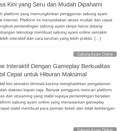
a Kini yang Seru dan Mudah Dipahami
ah platform yang memungkinkan penggemar sabung ayam
wat internet. Platform ini menyediakan akses mudah dan cepat
engikuti pertandingan sabung ayam tanpa harus datang
mbangan teknologi membuat sabung ayam online semakin
lebih interaktif dan cara taruhan yang lebih praktis. […]
Sabung Ayam Online
e Interaktif Dengan Gameplay Berkualitas
bil Cepat untuk Hiburan Maksimal
ktif kini semakin diminati karena menghadirkan pengalaman
dah diakses kapan saja. Banyak pengguna mencari platform
as dan streaming yang stabil supaya pertandingan berjalan
latform sabung ayam online yang menawarkan gameplay
 cepat stabil membuat para pemain betah dan tidak kehilangan
Sabung Ayam Online