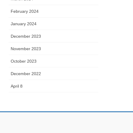
February 2024
January 2024
December 2023
November 2023
October 2023
December 2022
April 8