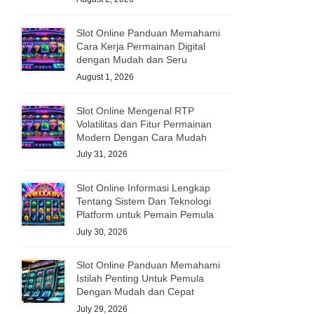
Slot Online Panduan Memahami
Cara Kerja Permainan Digital
dengan Mudah dan Seru
August 1, 2026
Slot Online Mengenal RTP
Volatilitas dan Fitur Permainan
Modern Dengan Cara Mudah
July 31, 2026
Slot Online Informasi Lengkap
Tentang Sistem Dan Teknologi
Platform untuk Pemain Pemula
July 30, 2026
Slot Online Panduan Memahami
Istilah Penting Untuk Pemula
Dengan Mudah dan Cepat
July 29, 2026