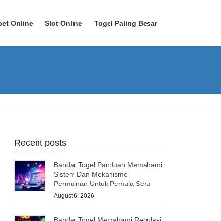
et Online
Slot Online
Togel Paling Besar
Recent posts
Bandar Togel Panduan Memahami
Sistem Dan Mekanisme
Permainan Untuk Pemula Seru
August 6, 2026
Bandar Togel Memahami Regulasi