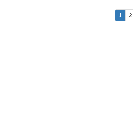
Posts
Page
P
1
2
pagination