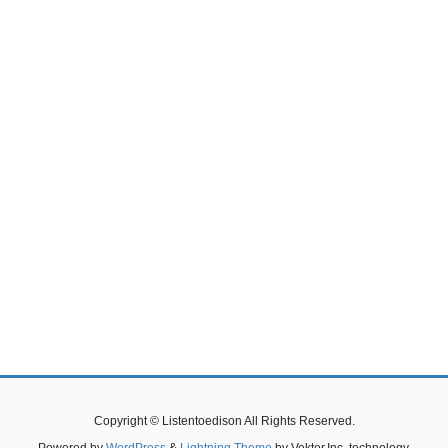
Copyright © Listentoedison All Rights Reserved.