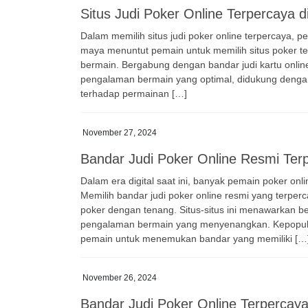
Situs Judi Poker Online Terpercaya d
Dalam memilih situs judi poker online terpercaya, pe
maya menuntut pemain untuk memilih situs poker 
bermain. Bergabung dengan bandar judi kartu onlin
pengalaman bermain yang optimal, didukung denga
terhadap permainan […]
November 27, 2024
Bandar Judi Poker Online Resmi Ter
Dalam era digital saat ini, banyak pemain poker on
Memilih bandar judi poker online resmi yang terper
poker dengan tenang. Situs-situs ini menawarkan 
pengalaman bermain yang menyenangkan. Kepopulera
pemain untuk menemukan bandar yang memiliki […
November 26, 2024
Bandar Judi Poker Online Terpercaya