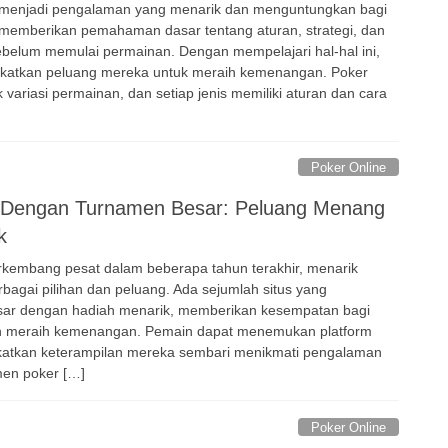
a menjadi pengalaman yang menarik dan menguntungkan bagi
 memberikan pemahaman dasar tentang aturan, strategi, dan
sebelum memulai permainan. Dengan mempelajari hal-hal ini,
katkan peluang mereka untuk meraih kemenangan. Poker
ariasi permainan, dan setiap jenis memiliki aturan dan cara
Poker Online
e Dengan Turnamen Besar: Peluang Menang
k
berkembang pesat dalam beberapa tahun terakhir, menarik
agai pilihan dan peluang. Ada sejumlah situs yang
ar dengan hadiah menarik, memberikan kesempatan bagi
an meraih kemenangan. Pemain dapat menemukan platform
katkan keterampilan mereka sembari menikmati pengalaman
men poker […]
Poker Online