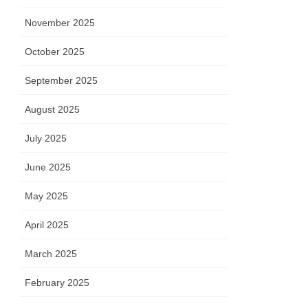
November 2025
October 2025
September 2025
August 2025
July 2025
June 2025
May 2025
April 2025
March 2025
February 2025