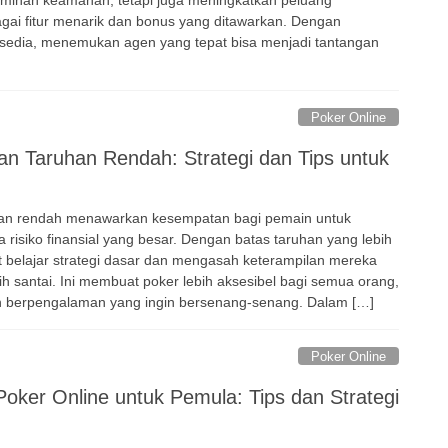
ai fitur menarik dan bonus yang ditawarkan. Dengan
rsedia, menemukan agen yang tepat bisa menjadi tantangan
Poker Online
n Taruhan Rendah: Strategi dan Tips untuk
han rendah menawarkan kesempatan bagi pemain untuk
risiko finansial yang besar. Dengan batas taruhan yang lebih
 belajar strategi dasar dan mengasah keterampilan mereka
h santai. Ini membuat poker lebih aksesibel bagi semua orang,
n berpengalaman yang ingin bersenang-senang. Dalam […]
Poker Online
ker Online untuk Pemula: Tips dan Strategi