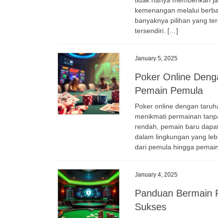
kemenangan melalui berbag
banyaknya pilihan yang te
tersendiri. […]
January 5, 2025
Poker Online Denga
Pemain Pemula
Poker online dengan taru
menikmati permainan tanpa 
rendah, pemain baru dapat
dalam lingkungan yang lebi
dari pemula hingga pemai
January 4, 2025
Panduan Bermain Po
Sukses