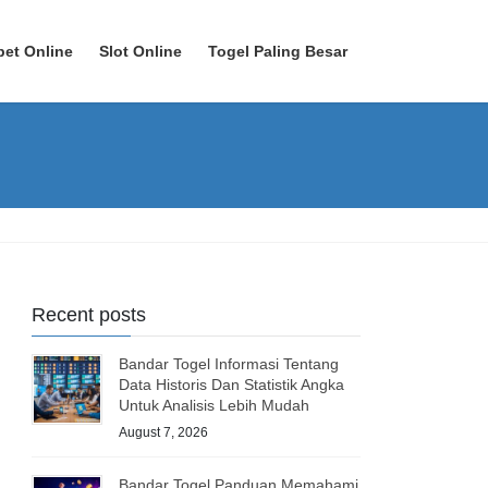
et Online
Slot Online
Togel Paling Besar
Recent posts
Bandar Togel Informasi Tentang
Data Historis Dan Statistik Angka
Untuk Analisis Lebih Mudah
August 7, 2026
Bandar Togel Panduan Memahami