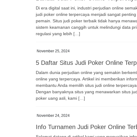
Di era digital saat ini, industri perjudian online s
judi poker online terpercaya menjadi sangat penti
pemain. Situs judi poker terbaik tidak hanya mena
sistem keamanan canggih untuk melindungi data pr
regulasi yang lebih […]
November 25, 2024
5 Daftar Situs Judi Poker Online Ter
Dalam dunia perjudian online yang semakin berkemb
online yang terpercaya. Artikel ini memberikan info
membantu Anda memilih situs judi online terperc
Dengan banyaknya situs yang menawarkan situs judi
poker uang asli, kami […]
November 24, 2024
Info Turnamen Judi Poker Online Ter
Selamat datang di artikel kami yang menyajikan inf