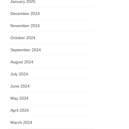
January 2025
December 2024
November 2024
October 2024
September 2024
August 2024
July 2024
June 2024
May 2024
April 2024
March 2024